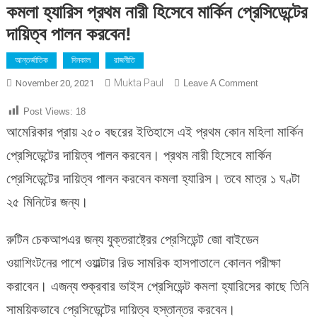
কমলা হ্যারিস প্রথম নারী হিসেবে মার্কিন প্রেসিডেন্টের
দায়িত্ব পালন করবেন!
আন্তর্জাতিক
দিনকাল
রাজনীতি
Mukta Paul
On
November 20, 2021
Leave A Comment
কমলা
Post Views:
18
হ্যারিস
আমেরিকার প্রায় ২৫০ বছরের ইতিহাসে এই প্রথম কোন মহিলা মার্কিন
প্রথম
নারী
প্রেসিডেন্টের দায়িত্ব পালন করবেন। প্রথম নারী হিসেবে মার্কিন
হিসেবে
প্রেসিডেন্টের দায়িত্ব পালন করবেন কমলা হ্যারিস। তবে মাত্র ১ ঘণ্টা
মার্কিন
প্রেসিডেন্টের
২৫ মিনিটের জন্য।
দায়িত্ব
পালন
রুটিন চেকআপএর জন্য যুক্তরাষ্ট্রের প্রেসিডেন্ট জো বাইডেন
করবেন!
ওয়াশিংটনের পাশে ওয়াল্টার রিড সামরিক হাসপাতালে কোলন পরীক্ষা
করাবেন। এজন্য শুক্রবার ভাইস প্রেসিডেন্ট কমলা হ্যারিসের কাছে তিনি
সাময়িকভাবে প্রেসিডেন্টের দায়িত্ব হস্তান্তর করবেন।