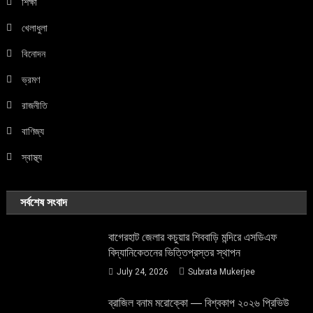
শিক্ষা
খেলাধুলা
বিনোদন
ভ্রমণ
রাজনীতি
বাণিজ্য
স্বাস্থ্য
সর্বশেষ সংবাদ
বাগেরহাট জেলার কচুয়ার শিববাড়ি মন্দিরে এসডিএফ
বিদ্যানিকেতনের ভিত্তিপ্রস্তর স্থাপন
July 24, 2026
Subrata Mukerjee
ব্রাজিল বনাম মরোক্কো — বিশ্বকাপ ২০২৬ প্রিভিউ