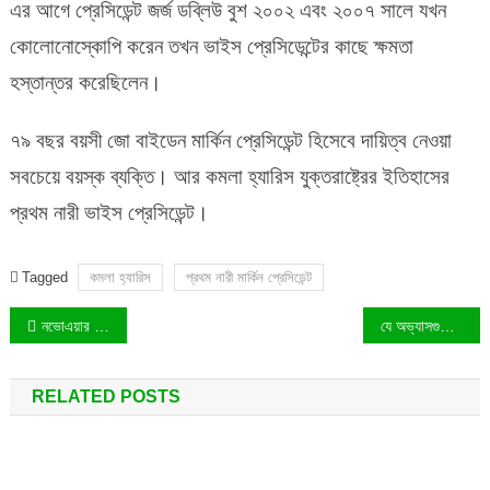
এর আগে প্রেসিডেন্ট জর্জ ডব্লিউ বুশ ২০০২ এবং ২০০৭ সালে যখন
কোলোনোস্কোপি করেন তখন ভাইস প্রেসিডেন্টের কাছে ক্ষমতা
হস্তান্তর করেছিলেন।
৭৯ বছর বয়সী জো বাইডেন মার্কিন প্রেসিডেন্ট হিসেবে দায়িত্ব নেওয়া
সবচেয়ে বয়স্ক ব্যক্তি। আর কমলা হ্যারিস যুক্তরাষ্ট্রের ইতিহাসের
প্রথম নারী ভাইস প্রেসিডেন্ট।
Tagged
কমলা হ্যারিস
প্রথম নারী মার্কিন প্রেসিডেন্ট
Post
নভোএয়ার অবতরণের সময় দুর্ঘটনা, রক্ষা পেল ৬৭ যাত্রী!
যে অভ্যাসগুলো প্রধানত মানসিক চাপের কারণ!
navigation
RELATED POSTS