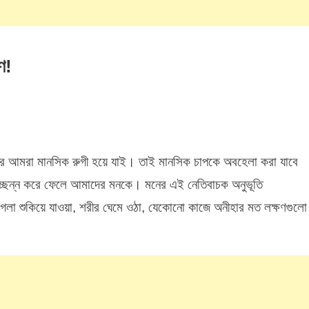
ণ!
On
ে
ভ্যাসগুলো
রে আমরা মানসিক রুগী হয়ে যাই। তাই মানসিক চাপকে অবহেলা করা যাবে
্রধানত
ানসিক
চ্ছন্ন করে ফেলে আমাদের মনকে। মনের এই নেতিবাচক অনুভূতি
াপের
লা শুকিয়ে যাওয়া, শরীর ঘেমে ওঠা, যেকোনো কাজে অনীহার মত লক্ষণগুলো
ারণ!