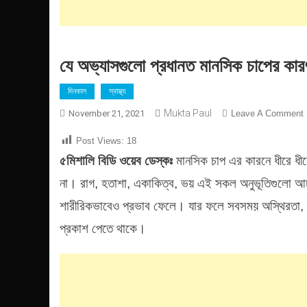
যে অভ্যাসগুলো প্রধানত মানসিক চাপের কার
দিনকাল
স্বাস্থ্য
Mukta Paul
November 21, 2021
Leave A Comment
য
Post Views:
18
অ
৫মিশালি বিডি ওয়েব ডেস্কঃ
মানসিক চাপ এর কারনে ধীরে ধী
প
ম
না। রাগ, হতাশা, একাকিত্ব, ভয় এই সকল অনুভূতিগুলো আ
চ
শারীরিকভাবেও প্রভাব ফেলে। যার ফলে সবসময় অস্থিরতা, গ
ক
প্রকাশ পেতে থাকে।