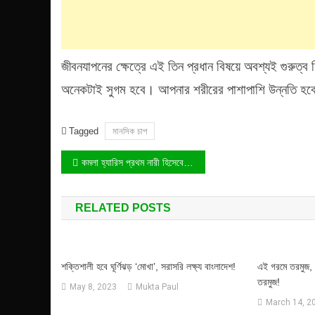
জীবনযাপনের ক্ষেত্রে এই তিন প্রধান বিষয়ে অবশ্যই গুরুত
অনেকটাই সুগম হবে। আপনার শরীরের পাশাপাশি উন্নতি হবে 
Tagged
মানসিক চাপ
Post
কমলা হ্যারিস প্রথম নারী হিসেবে মার্কিন প্রেসিডেন্টের দায়িত্ব পালন করবেন!
navigation
RELATED POSTS
শক্তিশালী হবে ঘূর্ণিঝড় ‘মোখা’, সরাসরি লক্ষ্য বাংলাদেশ!
এই গরমে তরমুজ,
তরমুজ!
May 8, 2023
Mukta Paul
March 14, 2