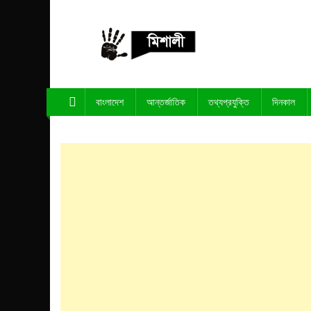
Skip
to
content
পাঁচ মিশালী
অনলাইন নিউজ পোর্টাল
বাংলাদেশ
আন্তর্জাতিক
তথ্যপ্রযুক্তি
দিনকাল