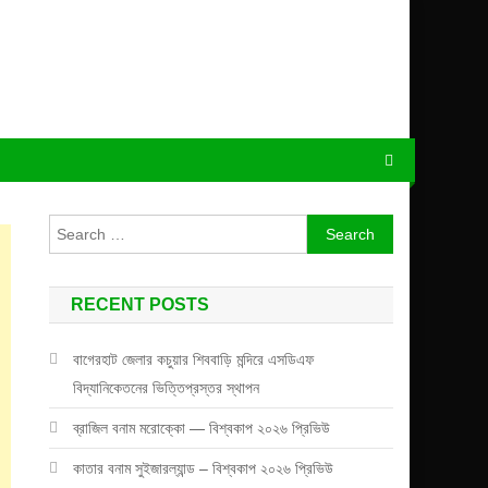
Search
for:
RECENT POSTS
বাগেরহাট জেলার কচুয়ার শিববাড়ি মন্দিরে এসডিএফ
বিদ্যানিকেতনের ভিত্তিপ্রস্তর স্থাপন
ব্রাজিল বনাম মরোক্কো — বিশ্বকাপ ২০২৬ প্রিভিউ
কাতার বনাম সুইজারল্যান্ড – বিশ্বকাপ ২০২৬ প্রিভিউ