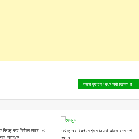
কমলা হ্যারিস প্রথম নারী হিসেবে মার্কিন প্রেসিডেন্টের দায়িত্ব পালন করবেন!
 বিবস্ত্র করে নির্যাতন মামলা: ১৩
ফেইসবুকের বিকল্প সোশ্যাল মিডিয়া আনছে বাংলাদেশ
করে কারাদণ্ড
সরকার