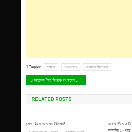
Tagged
দুর্ঘটনা
নভোএয়ার
সৈয়দপুর বিমানবন্দর
Post
মাইলেজ নিয়ে বিপাকে বাংলাদেশ রেলওয়ে!
navigation
RELATED POSTS
খুলনা বিএল কলেজের ইতিহাস!
নোয়াখালীতে নারীকে
আসামির ১০ বছর 