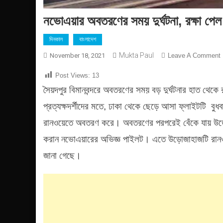
নভোএয়ার অবতরণের সময় দুর্ঘটনা, রক্ষা পেল
দিনকাল
বাংলাদেশ
Mukta Paul
November 18, 2021
Leave A Comment
ন
Post Views:
13
অ
সৈয়দপুর বিমানবন্দরে অবতরণের সময় বড় দুর্ঘটনার হাত থেক
দ
প্রত্যক্ষদর্শীদের মতে, ঢাকা থেকে ছেড়ে আসা ফ্লাইটটি বুধবা
র
রানওয়েতে অবতরণ করে। অবতরণের পরপরেই বেঁকে যায় উড়
প
করান নভোএয়ারের অভিজ্ঞ পাইলট। এতে উড়োজাহাজটি রানও
য
জানা গেছে।