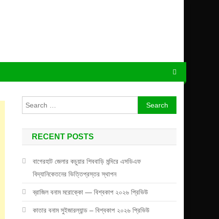
Search
for:
RECENT POSTS
বাগেরহাট জেলার কচুয়ার শিববাড়ি মন্দিরে এসডিএফ
বিদ্যানিকেতনের ভিত্তিপ্রস্তর স্থাপন
ব্রাজিল বনাম মরোক্কো — বিশ্বকাপ ২০২৬ প্রিভিউ
কাতার বনাম সুইজারল্যান্ড – বিশ্বকাপ ২০২৬ প্রিভিউ