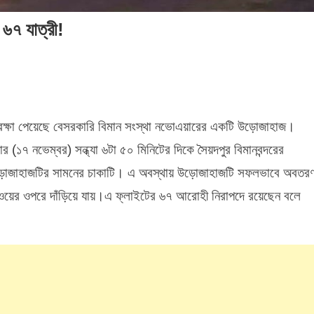
 ৬৭ যাত্রী!
On
ভোএয়ার
বতরণের
ে রক্ষা পেয়েছে বেসরকারি বিমান সংস্থা নভোএয়ারের একটি উড়োজাহাজ।
সময়
ুর্ঘটনা,
র (১৭ নভেম্বর) সন্ধ্যা ৬টা ৫০ মিনিটের দিকে সৈয়দপুর বিমানবন্দরের
ক্ষা
োজাহাজটির সামনের চাকাটি। এ অবস্থায় উড়োজাহাজটি সফলভাবে অবতর
েল
৬৭
য়ের ওপরে দাঁড়িয়ে যায়।এ ফ্লাইটের ৬৭ আরোহী নিরাপদে রয়েছেন বলে
াত্রী!