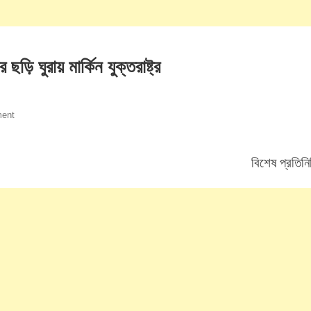
ড়ি ঘুরায় মার্কিন যুক্তরাষ্ট্র
On
ent
গাজায়
মানবিক
বিশেষ প্রতিনি
বিপর্যয়:
তারপরও
মানবাধিকারের
ছড়ি
ঘুরায়
মার্কিন
যুক্তরাষ্ট্র