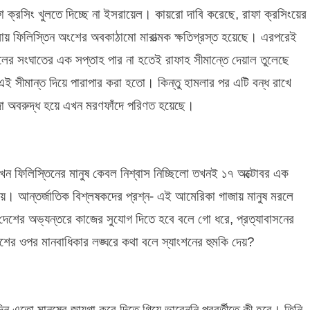
াফা ক্রসিং খুলতে দিচ্ছে না ইসরায়েল। কায়রো দাবি করেছে, রাফা ক্রসিংয়ের
ায় ফিলিস্তিন অংশের অবকাঠামো মারাত্মক ক্ষতিগ্রস্ত হয়েছে। এরপরেই
েলের সংঘাতের এক সপ্তাহ পার না হতেই রাফাহ সীমান্তে দেয়াল তুলেছে
সীমান্ত দিয়ে পারাপার করা হতো। কিন্তু হামলার পর এটি বন্ধ রাখে
া অবরুদ্ধ হয়ে এখন মরণফাঁদে পরিণত হয়েছে।
খন ফিলিস্তিনের মানুষ কেবল নিশ্বাস নিচ্ছিলো তখনই ১৭ অক্টোবর এক
ায়। আন্তর্জাতিক বিশ্লষকদের প্রশ্ন- এই আমেরিকা গাজায় মানুষ মরলে
ের দেশের অভ্যন্তরে কাজের সুযোগ দিতে হবে বলে গো ধরে, প্রত্যাবাসনের
েশের ওপর মানবাধিকার লঙ্ঘরে কথা বলে স্যাংশনের হুমকি দেয়?
দিন এতো মানুষের জায়গা করে দিতে গিয়ে ভাবেননি পরবর্তীতে কী হবে। তিনি