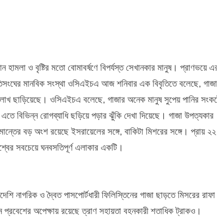
ান হামলা ও বৃষ্টির মতো বোমাবর্ষণে বিপর্যস্ত সেখানকার মানুষ। প্রাণভয়ে এ
াতিসংঘের মানবিক সংস্থা ওসিএইচএ আজ শনিবার এক বিবৃতিতে বলেছে, গাজা
চার লাখ ছাড়িয়েছে। ওসিএইচএ বলেছে, গাজার অনেক মানুষ সুপেয় পানির সংক
তে বিভিন্ন রোগব্যাধি ছড়িয়ে পড়ার ঝুঁকি দেখা দিয়েছে। গাজা উপত্যকার
মান্তের বড় অংশ রয়েছে ইসরায়েলের সঙ্গে, বাকিটা মিশরের সঙ্গে। প্রায় ২২
শ্বের সবচেয়ে ঘনবসতিপূর্ণ এলাকার একটি।
েশি নাগরিক ও দ্বৈত পাসপোর্টধারী ফিলিস্তিনের গাজা ছাড়তে মিসরের রাফা
ে প্রবেশের অপেক্ষায় রয়েছে ত্রাণ সহায়তা বহনকারী শতাধিক ট্রাকও।