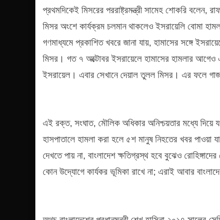
প্রথমদিকেই মিসরের পররাষ্ট্রমন্ত্রী সামেহ শোকরি বলেন, র
মিসর অংশে কার্যক্রম চলমান থাকলেও ইসরায়েলি বোমা হামল
গণমাধ্যমে প্রকাশিত খবরে জানা যায়, হামাসের সঙ্গে ইসরায়
মিসর। গত ৭ অক্টোবর ইসরায়েলে হামাসের হামলার আগেও এই 
ইসরায়েল। এবার সেখানে দেয়াল তুলল মিসর। এর ফলে গাজ
এই রক্ত, সংঘাত, মৌলিক অধিকার অনিশ্চয়তার মধ্যে দিয়ে য
হাসপাতালে হামলা করা হলে ৫শ মানুষ নিহতের খবর পাওয়া য
দেখতে পায় না, বাংলাদেশ ক্ষতিগ্রস্থ হবে বুঝেও রোহিঙ্গাদ
কোন উদ্যোগে কার্যকর ভূমিকা রাখে না; এরাই আবার বাংলাদ
অথচ বাংলাদেশের প্রধানমন্ত্রী শেখ হাসিনা ২০১৭ সালের সে