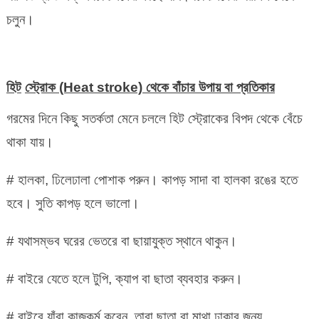
চলুন।
হিট
স্ট্রোক
(Heat stroke) থেকে বাঁচার উপায় বা
প্রতিকার
গরমের দিনে কিছু সতর্কতা মেনে চললে হিট স্ট্রোকের বিপদ থেকে বেঁচে
থাকা যায়।
# হালকা, ঢিলেঢালা পোশাক পরুন। কাপড় সাদা বা হালকা রঙের হতে
হবে। সুতি কাপড় হলে ভালো।
# যথাসম্ভব ঘরের ভেতরে বা ছায়াযুক্ত স্থানে থাকুন।
# বাইরে যেতে হলে টুপি, ক্যাপ বা ছাতা ব্যবহার করুন।
# বাইরে যাঁরা কাজকর্ম করেন, তারা ছাতা বা মাথা ঢাকার জন্য