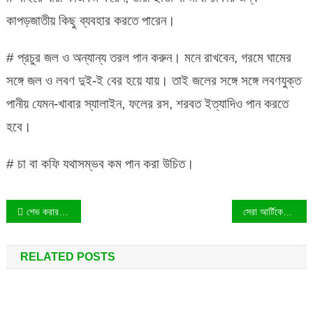
কাপড়জাতীয় কিছু ব্যবহার করতে পারেন।
# প্রচুর জল ও অন্যান্য তরল পান করুন। মনে রাখবেন, গরমে ঘামের
সঙ্গে জল ও লবণ দুই-ই বের হয়ে যায়। তাই জলের সঙ্গে সঙ্গে লবণযুক্ত
পানীয় যেমন-খাবার স্যালাইন, ফলের রস, শরবত ইত্যাদিও পান করতে
হবে।
# চা বা কফি যথাসম্ভব কম পান করা উচিত।
Post
শেভ করার সঠিক নিয়ম!
সেরা আর্টিকেল লেখার নিয়ম – লেখার সময় কোন কোন বিষয়ে লক্ষ্য রাখতে হয়!
navigation
RELATED POSTS