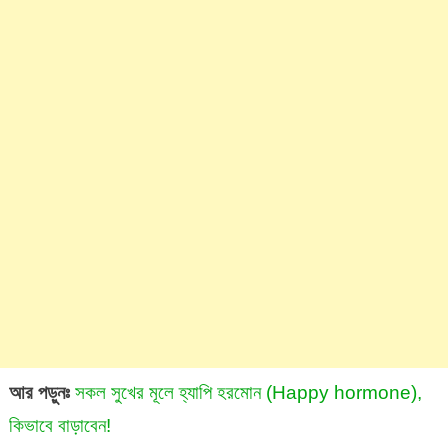
আর পড়ুনঃ
সকল সুখের মূলে হ্যাপি হরমোন (Happy hormone),
কিভাবে বাড়াবেন!