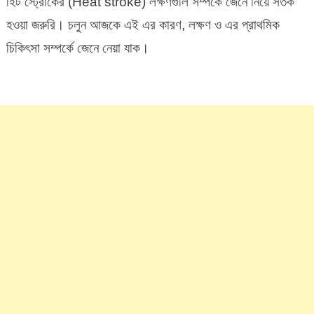
হিট স্ট্রোকের (Heat stroke) লক্ষণগুলি সম্পর্কে জেনে নিয়ে সতর্ক
হওয়া জরুরি। চলুন আজকে এই এর কারণ, লক্ষণ ও এর প্রাথমিক
চিকিৎসা সম্পর্কে জেনে নেয়া যাক।