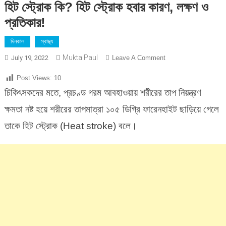
হিট স্ট্রোক কি? হিট স্ট্রোক হবার কারণ, লক্ষণ ও
প্রতিকার!
দিনকাল
স্বাস্থ্য
Mukta Paul
On
July 19, 2022
Leave A Comment
হিট
Post Views:
10
স্ট্রোক
চিকিৎসকদের মতে, প্রচণ্ড গরম আবহাওয়ায় শরীরের তাপ নিয়ন্ত্রণ
কি?
হিট
ক্ষমতা নষ্ট হয়ে শরীরের তাপমাত্রা ১০৫ ডিগ্রি ফারেনহাইট ছাড়িয়ে গেলে
স্ট্রোক
তাকে হিট স্ট্রোক (Heat stroke) বলে।
হবার
কারণ,
লক্ষণ
ও
প্রতিকার!