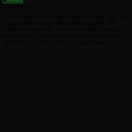
on
Comment
বাংলাদেশের
Post Views:
12
আকাশে
আগামী বছরের শুরুতেই দেশের আকাশে পাখা মেলতে যাচ্ছে ফ্লাই ঢাকা
পাখা
মেলতে
ও এয়ার অ্যাসট্রা নামের নতুন দুটি বেসরকারি এয়ারলাইনস। দুটি
যাচ্ছে
এয়ারলাইনস যাত্রা শুরু করলে দেশে সক্রিয় বেসরকারি এয়ারলাইনসের
আরও
সংখ্যা দাঁড়াবে চার। এর ফলে এভিয়েশন খাতে অপারেটরদের মধ্যে
দুই
প্রতিযোগিতা আরও বৃদ্ধি পাবে বলে আশা করছেন বিশেষজ্ঞরা।
বেসরকারি
এয়ারলাইনস