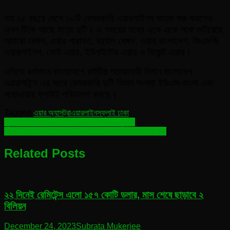
গত ২৫ বছরে দেশে ১০টি বেসরকারি এয়ারলাইনস যাত্রা শুরু করলেও
এখন টিকে আছে মাত্র দুটি। এ সময়ের মধ্যে একে একে পাখা গুটিয়েছে
অ্যারো বেঙ্গল, এয়ার পারাবত, রয়্যাল বেঙ্গল, এয়ার বাংলাদেশ, জিএমজি
এয়ারলাইনস, বেস্ট এয়ার, ইউনাইটেড এয়ার ও রিজেন্ট এয়ার।
এদিকে বর্তমানে বাংলাদেশে রাষ্ট্রীয় পতাকাবাহী বিমান বাংলাদেশ
এয়ারলাইন্স এর সাথে বেসরকারি দুটি বিমান সংস্থা ইউএস-বাংলা এবং
নভোএয়ার ফ্লাইট পরিচালনা করছে।
Tagged
এয়ার অ্যাসট্রা
এয়ারলাইনস
ফ্লাই ঢাকা
Post
সুদানে সেনা অভ্যুত্থানের শঙ্কা, প্রধানমন্ত্রী গৃহবন্দী
আগেই জল্পনা ছিল ! এবার সৌরভ নিশ্চিত করলেন পদত্যাগের খবর
navigation
Related Posts
২২ দিনেই রেমিটেন্স এলো ১৫৭ কোটি ডলার, মাস শেষে ছাড়াবে ২
বিলিয়ন
December 24, 2023
Subrata Mukerjee