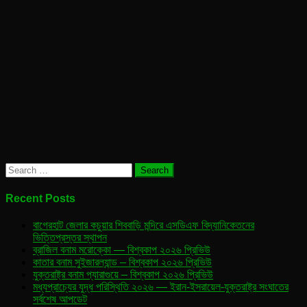
Search
for:
Recent Posts
বাগেরহাট জেলার কচুয়ার শিববাড়ি মন্দিরে এসডিএফ বিদ্যানিকেতনের
ভিত্তিপ্রস্তর স্থাপন
ব্রাজিল বনাম মরোক্কো — বিশ্বকাপ ২০২৬ প্রিভিউ
কাতার বনাম সুইজারল্যান্ড – বিশ্বকাপ ২০২৬ প্রিভিউ
যুক্তরাষ্ট্র বনাম প্যারাগুয়ে – বিশ্বকাপ ২০২৬ প্রিভিউ
মধ্যপ্রাচ্যের যুদ্ধ পরিস্থিতি ২০২৬ — ইরান-ইসরায়েল-যুক্তরাষ্ট্র সংঘাতের
সর্বশেষ আপডেট