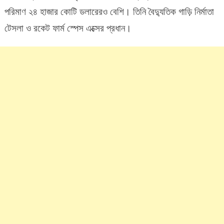
ইলন
পরিমাণ ২৪ হাজার কোটি ডলারেরও বেশি। তিনি বৈদ্যুতিক গাড়ি নির্মাতা
মাস্কের
টেসলা ও রকেট ফার্ম স্পেস এক্সের প্রধান।
প্রেমের
সম্পর্ক:
সংসার
ভাঙ্গছে
বন্ধুর!