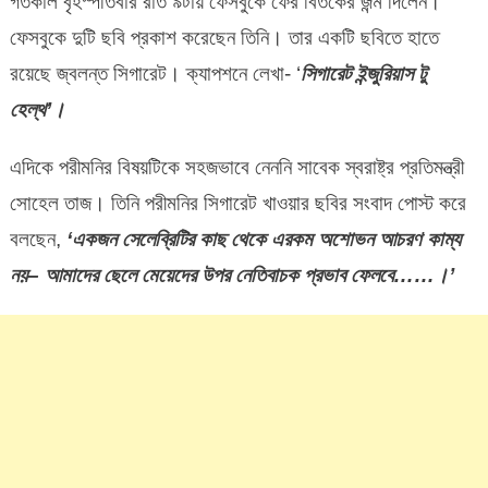
গতকাল বৃহস্পতিবার রাত ৯টায় ফেসবুকে ফের বিতর্কের জন্ম দিলেন।
ফেসবুকে দুটি ছবি প্রকাশ করেছেন তিনি। তার একটি ছবিতে হাতে
রয়েছে জ্বলন্ত সিগারেট। ক্যাপশনে লেখা- ‘
সিগারেট
ইন্জুরিয়াস
টু
হেল্থ
’
।
এদিকে পরীমনির বিষয়টিকে সহজভাবে নেননি সাবেক স্বরাষ্ট্র প্রতিমন্ত্রী
সোহেল তাজ। তিনি পরীমনির সিগারেট খাওয়ার ছবির সংবাদ পোস্ট করে
বলছেন,
‘
একজন
সেলেব্রিটির
কাছ
থেকে
এরকম
অশোভন
আচরণ
কাম্য
নয়
–
আমাদের
ছেলে
মেয়েদের
উপর
নেতিবাচক
প্রভাব
ফেলবে
……
।
’