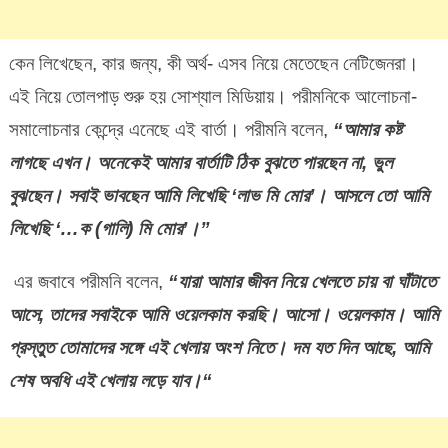
কেন লিখেছেন, কার জন্য, কী অর্থ- এসব নিয়ে মেতেছেন নেটিজেনরা।
এই নিয়ে তোলপাড় শুরু হয় সোশ্যাল মিডিয়ায়। পরীমনিকে আলোচনা-
সমালোচনার কেন্দ্রে এনেছে এই বার্তা। পরীমনি বলেন,
“
আমার
কষ্ট
লাগছে
এখন।
অনেকেই
আমার
বার্তাটি
ঠিক
বুঝতে
পারছেন
না
,
ভুল
বুঝছেন।
সবাই
ভাবছেন
আমি
লিখেছি
‘
লাভ
মি
মোর
’
।
আসলে
তো
আমি
লিখেছি
‘…
ক
(
গালি
)
মি
মোর
’
।
”
এর জবাবে পরীমনি বলেন,
“
যারা
আমার
জীবন
নিয়ে
খেলতে
চায়
বা
ঘাঁটাতে
আসে
,
তাদের
সবাইকে
আমি
ওয়েলকাম
করছি।
আসো।
ওয়েলকাম।
আমি
প্রস্তুত
তোমাদের
সঙ্গে
এই
খেলায়
অংশ
নিতে।
দম
যত
দিন
আছে
,
আমি
শেষ
অবধি
এই
খেলায়
লড়ে
যাব।
“