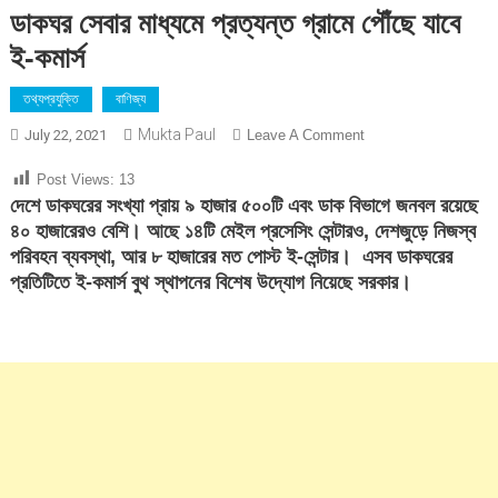
ডাকঘর সেবার মাধ্যমে প্রত্যন্ত গ্রামে পৌঁছে যাবে
ই-কমার্স
তথ্যপ্রযুক্তি
বাণিজ্য
Mukta Paul
On
July 22, 2021
Leave A Comment
ডাকঘর
Post Views:
13
সেবার
দেশে ডাকঘরের সংখ্যা প্রায় ৯ হাজার ৫০০টি এবং ডাক বিভাগে জনবল রয়েছে
মাধ্যমে
৪০ হাজারেরও বেশি। আছে ১৪টি মেইল প্রসেসিং সেন্টারও, দেশজুড়ে নিজস্ব
প্রত্যন্ত
পরিবহন ব্যবস্থা, আর ৮ হাজারের মত পোস্ট ই-সেন্টার। এসব ডাকঘরের
গ্রামে
প্রতিটিতে ই-কমার্স বুথ স্থাপনের বিশেষ উদ্যোগ নিয়েছে সরকার।
পৌঁছে
যাবে
ই-
কমার্স