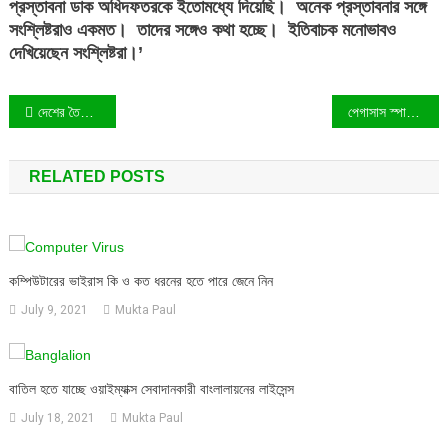
প্রস্তাবনা ডাক অধিদফতরকে ইতোমধ্যে দিয়েছি। অনেক প্রস্তাবনার সঙ্গে
সংশ্লিষ্টরাও একমত। তাদের সঙ্গেও কথা হচ্ছে। ইতিবাচক মনোভাবও
দেখিয়েছেন সংশ্লিষ্টরা।’
Post
দেশের তৈরি অ্যাপের বাজার এখন হাজার কোটি টাকার
পেগাসাস স্পাইওয়্যারের নজরদারি সনাক্ত করেছে গবেষকরা
navigation
RELATED POSTS
কম্পিউটারের ভাইরাস কি ও কত ধরনের হতে পারে জেনে নিন
July 9, 2021
Mukta Paul
বাতিল হতে যাচ্ছে ওয়াইম্যাক্স সেবাদানকারী বাংলালায়নের লাইসেন্স
July 18, 2021
Mukta Paul