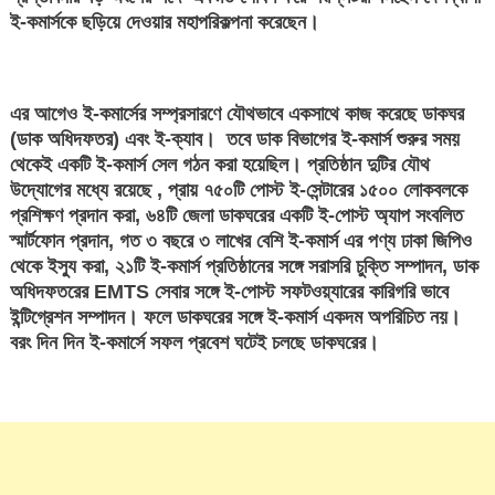
ই-কমার্সকে ছড়িয়ে দেওয়ার মহাপরিকল্পনা করেছেন।
এর আগেও ই-কমার্সের সম্প্রসারণে যৌথভাবে একসাথে কাজ করেছে ডাকঘর
(ডাক অধিদফতর) এবং ই-ক্যাব। তবে ডাক বিভাগের ই-কমার্স শুরুর সময়
থেকেই একটি ই-কমার্স সেল গঠন করা হয়েছিল। প্রতিষ্ঠান দুটির যৌথ
উদ্যোগের মধ্যে রয়েছে , প্রায় ৭৫০টি পোস্ট ই-সেন্টারের ১৫০০ লোকবলকে
প্রশিক্ষণ প্রদান করা, ৬৪টি জেলা ডাকঘরের একটি ই-পোস্ট অ্যাপ সংবলিত
স্মার্টফোন প্রদান, গত ৩ বছরে ৩ লাখের বেশি ই-কমার্স এর পণ্য ঢাকা জিপিও
থেকে ইস্যু করা, ২১টি ই-কমার্স প্রতিষ্ঠানের সঙ্গে সরাসরি চুক্তি সম্পাদন, ডাক
অধিদফতরের EMTS সেবার সঙ্গে ই-পোস্ট সফটওয়্যারের কারিগরি ভাবে
ইন্টিগ্রেশন সম্পাদন। ফলে ডাকঘরের সঙ্গে ই-কমার্স একদম অপরিচিত নয়।
বরং দিন দিন ই-কমার্সে সফল প্রবেশ ঘটেই চলছে ডাকঘরের।