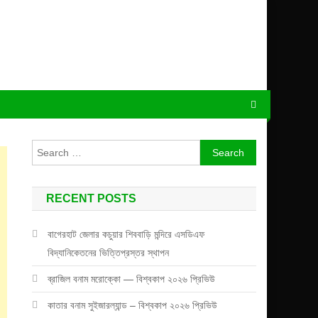
Search
for:
RECENT POSTS
বাগেরহাট জেলার কচুয়ার শিববাড়ি মন্দিরে এসডিএফ
বিদ্যানিকেতনের ভিত্তিপ্রস্তর স্থাপন
ব্রাজিল বনাম মরোক্কো — বিশ্বকাপ ২০২৬ প্রিভিউ
কাতার বনাম সুইজারল্যান্ড – বিশ্বকাপ ২০২৬ প্রিভিউ