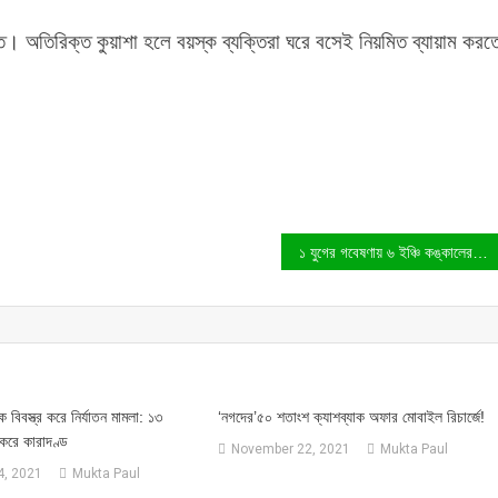
। অতিরিক্ত কুয়াশা হলে বয়স্ক ব্যক্তিরা ঘরে বসেই নিয়মিত ব্যায়াম করত
১ যুগের গবেষণায় ৬ ইঞ্চি কঙ্কালের রহস্য উদঘাটন করলেন বিজ্ঞানীরা
 বিবস্ত্র করে নির্যাতন মামলা: ১৩
‘নগদের’৫০ শতাংশ ক্যাশব্যাক অফার মোবাইল রিচার্জে!
করে কারাদণ্ড
November 22, 2021
Mukta Paul
, 2021
Mukta Paul