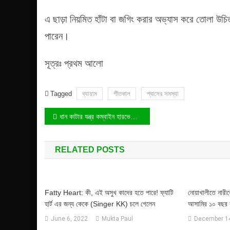
এ ছাড়া নিয়মিত হাঁটা বা জগিং করার অভ্যাস করে তোলা উচিত
পারেন।
সূত্রঃ প্রথম আলো
Tagged
ব্যায়াম
শীতকাল
শ্বাসের সমস্যা
Post
ধান কাটার যন্ত্র কম্বাইন হারভেস্টার উদ্ভাবন করেছে ব্রি (BRRI)
navigation
RELATED POSTS
Fatty Heart: কী, এই অসুখ কাদের হতে পারে! ফ্যাটি
নোয়াখালীতে নারীকে
হার্ট এর জন্য কেকে (Singer KK) চলে গেলেন
আসামির ১০ বছর 
June 6, 2022
Mukta Paul
December 14