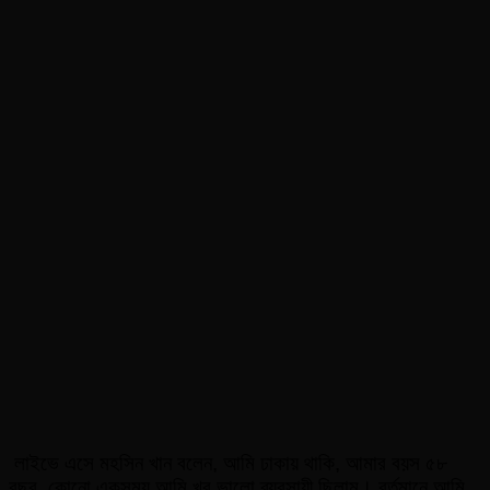
লাইভে এসে মহসিন খান বলেন, আমি ঢাকায় থাকি, আমার বয়স ৫৮
বছর, কোনো একসময় আমি খুব ভালো ব্যবসায়ী ছিলাম। বর্তমানে আমি