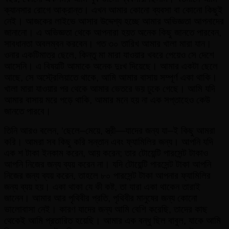
ক্যানসার রোগে আক্রান্ত। এখন আমার কোনো ব্যবসা বা কোনো কিছুই
নেই। আজকের লাইভে আসার উদ্দেশ্য হচ্ছে আমার অভিজ্ঞতা আপনাদের
জানানো। এ অভিজ্ঞতা থেকে আপনারা হয়ত অনেক কিছু জানতে পারবেন,
সাবধানতা অবলম্বন করবেন। গত ৩০ তারিখ আমার খালা মারা যান।
ওনার একটিমাত্র ছেলে, কিন্তু মা মারা যাওয়ার খবরে পেয়েও সে দেশে
আসেনি। এ বিষয়টি আমাকে অনেক দুঃখ দিয়েছে। আমার একটা ছেলে
আছে, সে অস্ট্রেলিয়াতে থাকে, আমি আমার বাসায় সম্পূর্ণ একা থাকি।
খালা মারা যাওয়ার পর থেকে আমার ভেতরে ভয় ঢুকে গেছে। আমি যদি
আমার বাসায় মরে পড়ে থাকি, আমার মনে হয় না এক সপ্তাহেও কেউ
জানতে পারবে।
তিনি আরও বলেন, ‘ছেলে–মেয়ে, স্ত্রী—যাদের জন্য যা–ই কিছু আমরা
করি। আমরা সব কিছু করি সন্তান এবং ফ্যামিলির জন্য। আপনি যদি
এক শ টাকা ইনকাম করেন, আয় করেন; তার টোয়েন্টি পারসেন্ট টাকাও
আপনি নিজের জন্য ব্যয় করেন না। যদি টোয়েন্টি পারসেন্ট টাকা আপনি
নিজের জন্য ব্যয় করেন, তাহলে ৮০ পারসেন্ট টাকা আপনার ফ্যামিলির
জন্য ব্যয় হয়। একা থাকা যে কী কষ্ট, তা যারা একা থাকেন তারাই
জানেন। আমার আর পৃথিবীর প্রতি, পৃথিবীর মানুষের জন্য কোনো
ভালোবাসা নেই। কারণ যাদের জন্য আমি বেশি করেছি, তাদের কাছ
থেকেই আমি প্রতারিত হয়েছি। আমার এক বন্ধু ছিল বাবুল, যাকে আমি