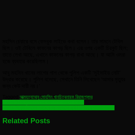
মহসিন চেয়ারে বসে ফেসবুক লাইভে কথা বলেন। তার সামনে টেবিল
ছিল। ওই টেবিলে কাফনের কাপড় ছিল। এর ওপর একটি চিরকুট ছিল;
তাতে লেখা আছে, এখানে কাফনের কাপড় রাখা আছে। যা আমি ওমরা
হজে ব্যবহার করেছিলাম।
আবু মহসিন খানের লাশের পাশ থেকে পুলিশ একটি ‘সুইসাইড নোট’
উদ্ধার করেছে। পুলিশ বলেছে, সেখানে তিনি লিখেছেন ‘আমার মৃত্যুর
জন্য কেউ দায়ী নয়।’
Tagged
আত্মহত্যা
আবু মোহসিন খান
চিত্রনায়ক রিয়াজ
শ্বশুর
Post
করোনার টিকার বুস্টার ডোজের বয়স সীমা কমানো হয়েছে!
ভারতীয় সিনেমা জগতের সবচেয়ে বড় বাজেটের ছবি ! অভিনয়ে বাহুবলী প্রভাস
navigation
Related Posts