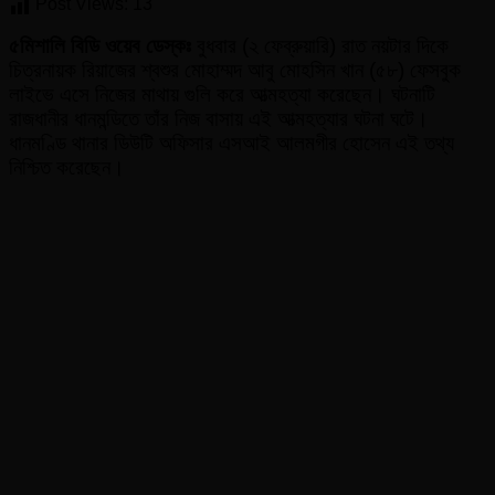
আত্মহত্যার
Post Views:
13
আগে
ফেসবুক
৫মিশালি
বিডি
ওয়েব
ডেস্কঃ
বুধবার (২ ফেব্রুয়ারি) রাত নয়টার দিকে
লাইভে
চিত্রনায়ক রিয়াজের শ্বশুর মোহাম্মদ আবু মোহসিন খান (৫৮) ফেসবুক
যা
লাইভে এসে নিজের মাথায় গুলি করে আত্মহত্যা করেছেন। ঘটনাটি
বলে
রাজধানীর ধানমন্ডিতে তাঁর নিজ বাসায় এই আত্মহত্যার ঘটনা ঘটে।
গেলেন
ধানমণ্ডি থানার ডিউটি অফিসার এসআই আলমগীর হোসেন এই তথ্য
রিয়াজের
শ্বশুর
নিশ্চিত করেছেন।
আবু
মোহসিন
খান!