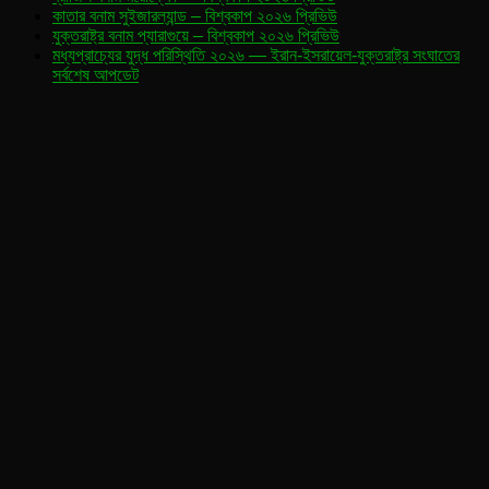
কাতার বনাম সুইজারল্যান্ড – বিশ্বকাপ ২০২৬ প্রিভিউ
যুক্তরাষ্ট্র বনাম প্যারাগুয়ে – বিশ্বকাপ ২০২৬ প্রিভিউ
মধ্যপ্রাচ্যের যুদ্ধ পরিস্থিতি ২০২৬ — ইরান-ইসরায়েল-যুক্তরাষ্ট্র সংঘাতের
সর্বশেষ আপডেট