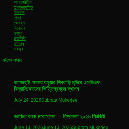
আন্তর্জাতিক
তথ্যপ্রযুক্তি
দিনকাল
শিক্ষা
খেলাধুলা
বিনোদন
ভ্রমণ
রাজনীতি
বাণিজ্য
স্বাস্থ্য
সর্বশেষ সংবাদ
বাগেরহাট জেলার কচুয়ার শিববাড়ি মন্দিরে এসডিএফ
বিদ্যানিকেতনের ভিত্তিপ্রস্তর স্থাপন
July 24, 2026
Subrata Mukerjee
ব্রাজিল বনাম মরোক্কো — বিশ্বকাপ ২০২৬ প্রিভিউ
June 13, 2026
June 13, 2026
Subrata Mukerjee