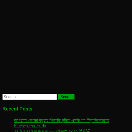
Search
for:
Recent Posts
বাগেরহাট জেলার কচুয়ার শিববাড়ি মন্দিরে এসডিএফ বিদ্যানিকেতনের
ভিত্তিপ্রস্তর স্থাপন
ব্রাজিল বনাম মরোক্কো — বিশ্বকাপ ২০২৬ প্রিভিউ