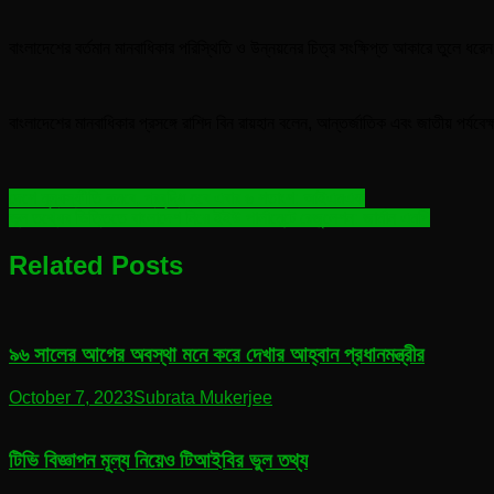
বাংলাদেশের বর্তমান মানবাধিকার পরিস্থিতি ও উন্নয়নের চিত্র সংক্ষিপ্ত আকারে তুলে 
বাংলাদেশের মানবাধিকার প্রসঙ্গে রাশিদ বিন রায়হান বলেন, আন্তর্জাতিক এবং জাতীয় পর্
Post
দেশে মূল্যস্ফীতি কমবে, প্রবৃদ্ধি হবে এবার ৬ শতাংশ: আইএমএফ
ভুল তথ্যের ভিত্তিতে বাংলাদেশ নিয়ে ইইউ পার্লামেন্টে রেজুলেশন: জার্মান এমপি
navigation
Related Posts
৯৬ সালের আগের অবস্থা মনে করে দেখার আহ্বান প্রধানমন্ত্রীর
October 7, 2023
Subrata Mukerjee
টিভি বিজ্ঞাপন মূল্য নিয়েও টিআইবির ভুল তথ্য