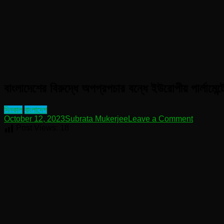
বাংলাদেশের বিরুদ্ধে অপপ্রপচার বন্ধে ইউরোপীয় পার্লামেন্
দিনকাল
বাংলাদেশ
on
October 12, 2023
Subrata Mukerjee
Leave a Comment
বাংলাদেশের
Post Views:
18
বিরুদ্ধে
অপপ্রপচার
বন্ধে
ইউরোপীয়
পার্লামেন্টে
সভা