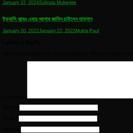
January 22, 2024
Subrata Mukerjee
ইভ্যালি কান্ডঃ এবার আগাম জামিন চাইলেন তাহসান
January 20, 2022
January 22, 2022
Mukta Paul
Leave a Reply
Your email address will not be published.
Required fields are
Comment
*
Name
*
Email
*
Website