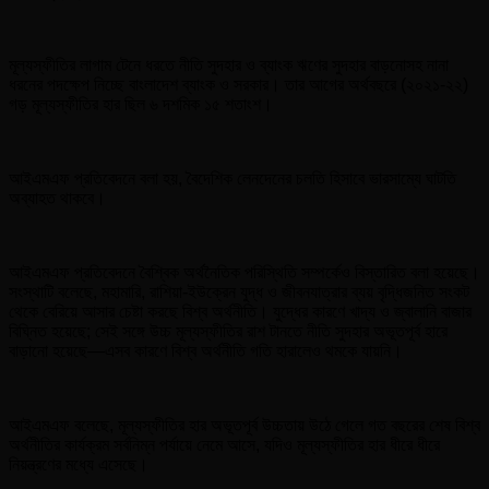
মূল্যস্ফীতির লাগাম টেনে ধরতে নীতি সুদহার ও ব্যাংক ঋণের সুদহার বাড়নোসহ নানা
ধরনের পদক্ষেপ নিচ্ছে বাংলাদেশ ব্যাংক ও সরকার। তার আগের অর্থবছরে (২০২১-২২)
গড় মূল্যস্ফীতির হার ছিল ৬ দশমিক ১৫ শতাংশ।
আইএমএফ প্রতিবেদনে বলা হয়, বৈদেশিক লেনদেনের চলতি হিসাবে ভারসাম্যে ঘাটতি
অব্যাহত থাকবে।
আইএমএফ প্রতিবেদনে বৈশ্বিক অর্থনৈতিক পরিস্থিতি সম্পর্কেও বিস্তারিত বলা হয়েছে।
সংস্থাটি বলেছে, মহামারি, রাশিয়া-ইউক্রেন যুদ্ধ ও জীবনযাত্রার ব্যয় বৃদ্ধিজনিত সংকট
থেকে বেরিয়ে আসার চেষ্টা করছে বিশ্ব অর্থনীতি। যুদ্ধের কারণে খাদ্য ও জ্বালানি বাজার
বিঘ্নিত হয়েছে; সেই সঙ্গে উচ্চ মূল্যস্ফীতির রাশ টানতে নীতি সুদহার অভূতপূর্ব হারে
বাড়ানো হয়েছে—এসব কারণে বিশ্ব অর্থনীতি গতি হারালেও থমকে যায়নি।
আইএমএফ বলেছে, মূল্যস্ফীতির হার অভূতপূর্ব উচ্চতায় উঠে গেলে গত বছরের শেষ বিশ্ব
অর্থনীতির কার্যক্রম সর্বনিম্ন পর্যায়ে নেমে আসে, যদিও মূল্যস্ফীতির হার ধীরে ধীরে
নিয়ন্ত্রণের মধ্যে এসেছে।