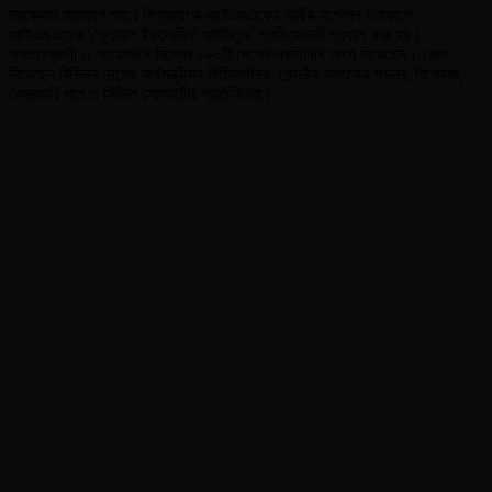
মরক্কোর মারাকাশ শহরে বিশ্বব্যাংক-আইএমএফের বার্ষিক সম্মেলন চলাকালে
আইএমএফের ‘গ্লোবাল ইকনোমিক আউটলুক’ প্রতিবেদনটি প্রকাশ করা হয়।
সপ্তাহব্যাপী এ আয়োজনে বিশ্বের ১৯০টি দেশের প্রতিনিধি অংশ নিয়েছেন। যোগ
দিয়েছেন বিভিন্ন দেশের অর্থমন্ত্রীসহ নীতিনির্ধারক, কেন্দ্রীয় ব্যাংকের গভর্নর, বিশেষজ্ঞ,
বেসরকারি খাত ও সিভিল সোসাইটির প্রতিনিধিরা।