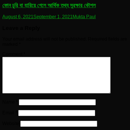
ফোন চুরি বা হারিয়ে গেলে আর্থিক তথ্য সুরক্ষার কৌশল
August 6, 2021
September 1, 2021
Mukta Paul
Leave a Reply
Your email address will not be published.
Required fields are
marked
*
Comment
*
Name
*
Email
*
Website