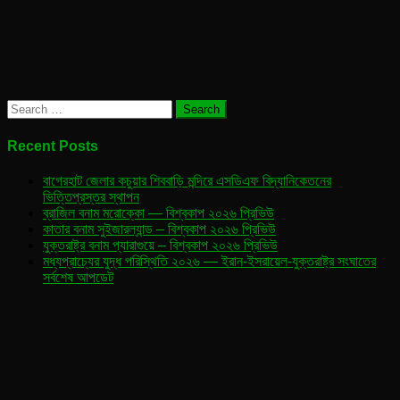
Search
for:
Recent Posts
বাগেরহাট জেলার কচুয়ার শিববাড়ি মন্দিরে এসডিএফ বিদ্যানিকেতনের
ভিত্তিপ্রস্তর স্থাপন
ব্রাজিল বনাম মরোক্কো — বিশ্বকাপ ২০২৬ প্রিভিউ
কাতার বনাম সুইজারল্যান্ড – বিশ্বকাপ ২০২৬ প্রিভিউ
যুক্তরাষ্ট্র বনাম প্যারাগুয়ে – বিশ্বকাপ ২০২৬ প্রিভিউ
মধ্যপ্রাচ্যের যুদ্ধ পরিস্থিতি ২০২৬ — ইরান-ইসরায়েল-যুক্তরাষ্ট্র সংঘাতের
সর্বশেষ আপডেট