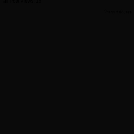
দেশে
Post Views:
16
মূল্যস্ফীতি
কমবে,
নিজস্ব প্রতিবেদক
প্রবৃদ্ধি
হবে
এবার
৬
শতাংশ:
আইএমএফ