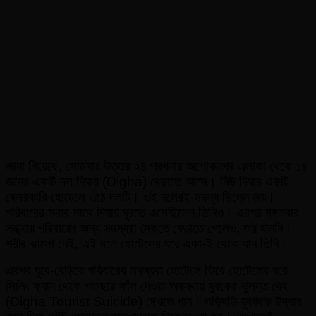
জানা গিয়েছে, সোমবার উত্তর ২৪ পরগনার অশোকনগর এলাকা থেকে ১৪
জনের একটি দল দিঘায় (Digha) বেড়াতে আসে। নিউ দিঘার একটি
বেসরকারি হোটেলে ওঠে দলটি। ওই দলেরই সদস্য ছিলেন জয়।
পরিবারের সবার সাথে দিঘায় ঘুরতে এসেছিলেন তিনিও। এরপর মঙ্গলবার
সন্ধ্যায় পরিবারের অন্য সদস্যরা সৈকতে বেড়াতে গেলেও, জয় যাননি।
শরীর ভালো নেই, এই বলে হোটেলের ঘরে একা-ই থেকে যান তিনি।
এরপর ঘুরে-বেড়িয়ে পরিবারের সদস্যরা হোটেলে ফিরে হোটেলের ঘরে
সিলিং ফ্যান থেকে গামছার ফাঁস দেওয়া অবস্থায় যুবকের ঝুলন্ত দেহ
(Digha Tourist Suicide) দেখতে পান। তড়িঘড়ি যুবককে উদ্ধার