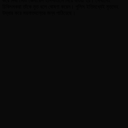
করে দিঘা স্টেট জেনারেল হাসপাতালে নিয়ে যাওয়া হয়। সেখানেই
চিকিৎসকরা তাঁকে মৃত বলে ঘোষণা করেন। পুলিস ইতিমধ্যেই মৃতদেহ
উদ্ধার করে ময়নাতদন্তের জন্য পাঠিয়েছে।