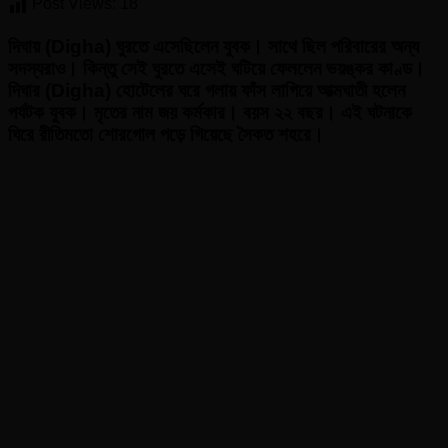
দিঘায়
Post Views:
18
(Di
ঘুরতে
দিঘায় (Digha) ঘুরতে এসেছিলেন যুবক। সাথে ছিল পরিবারের অন্য
এসে
সদস্যরাও। কিন্তু সেই ঘুরতে এসেই ঘটিয়ে ফেললেন ভয়ঙ্কর কাণ্ড।
ভয়ঙ্
দিঘার (Digha) হোটেলের ঘরে গলায় ফাঁস লাগিয়ে আত্মঘাতী হলেন
কাণ্ড
ঘটাল
পর্যটক যুবক। মৃতের নাম জয় কর্মকার। বয়স ২২ বছর। এই ঘটনাকে
যুবক,
ঘিরে রীতিমতো শোরগোল পড়ে গিয়েছে সৈকত শহরে।
নেপথ্
কি
প্রে