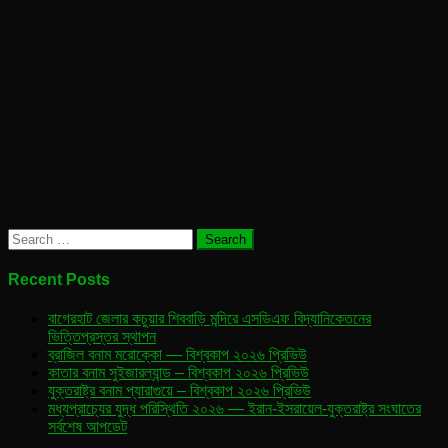
Search
for:
Recent Posts
বাগেরহাট জেলার কচুয়ার শিববাড়ি মন্দিরে এসডিএফ বিদ্যানিকেতনের
ভিত্তিপ্রস্তর স্থাপন
ব্রাজিল বনাম মরোক্কো — বিশ্বকাপ ২০২৬ প্রিভিউ
কাতার বনাম সুইজারল্যান্ড – বিশ্বকাপ ২০২৬ প্রিভিউ
যুক্তরাষ্ট্র বনাম প্যারাগুয়ে – বিশ্বকাপ ২০২৬ প্রিভিউ
মধ্যপ্রাচ্যের যুদ্ধ পরিস্থিতি ২০২৬ — ইরান-ইসরায়েল-যুক্তরাষ্ট্র সংঘাতের
সর্বশেষ আপডেট