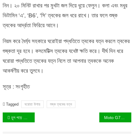
নিন। ২০ মিনিট রাখার পর মুখটা জল দিয়ে ধুয়ে ফেলুন। কলা এবং মধুর
ভিটামিন ‘এ’, ‘B6’, ‘সি’ ত্বকের জল ধরে রাখে। তার ফলে শুষ্ক
ত্বকের আর্দ্রতা ফিরিয়ে আনে।
নিয়ম করে ধৈর্য্য সহকারে ঘরোইয়া পদ্ধতিতে ত্বকের যত্ন করলে ত্বকের
শুষ্কতা দূর হবে। কসমেটিক্স ত্বকের যথেষ্ট ক্ষতি করে। দীর্ঘ দিন ধরে
ঘরোয়া পদ্ধতিতে ত্বকের যত্ন নিলে তা আপনার ত্বককে অনেক
আকর্ষণীয় করে তুলবে।
সূত্র : সংগৃহীত
Tagged
ঘরোয়া উপায়
শুষ্ক ত্বকের যত্ন
Post
চুল পড়ে যাচ্ছে? চুলের যত্নে ঘরোয়া পদ্ধতি!
Moto G73 : মটোরোলা জি৭৩ ( Moto G73 ) ৫জি আকর্ষণীয় ফিচার সহ বাজারে এলো!
navigation