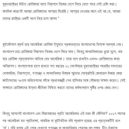
যুক্তরাষ্ট্রের উচিত রোহিঙ্গারা যাতে নিরাপদে নিজের দেশে ফিরে যেতে পারে সেই চেষ্টা করা।
মানবিক কারণেই আমরা রোহিঙ্গাদের আশ্রয় দিয়েছি। আশ্রয় দেওয়ার মানে এই নয় যে, আমরা
তাদের রাষ্ট্রের একটি অংশ নিয়ে চলে আসব ”
কূটকৌশলে ব্যার্থ হয়ে আমেরিকা রোহিঙ্গা ইস্যুতে প্রকারন্তরে বাংলাদেশের বিপক্ষে অবস্থা নেয়।
বাংলাদেশ চায় রোহিঙ্গারা নিরাপদে নিজের দেশে ফিরে যাক। কিন্তু মানবাধিকারের ধুয়ো তুলে, বার
বার রোহিঙ্গা প্রত্যাবাসন আটকে দেয় আমেরিকা। তারা বলে রাখাইন এখনও রোহিঙ্গাদের জন্য
অনিরাপদ। বাংলাদেশকে চাপে রাখতে গত বছরের ২১ সেপ্টেম্বর যুক্তরাষ্ট্রের পররাষ্ট্র দফতরের
বেসামরিক, নিরাপত্তা, গণতন্ত্র ও মানবাধিকার বিষয়ক আন্ডার সেক্রেটারি জেনারেল উজরা জেয়া
জাতিসংঘের ৭৮তম অধিবেশনের ফাঁকে প্রধানমন্ত্রী শেখ হাসিনার সঙ্গে সৌজন্য সাক্ষাৎ করেন। সেই
সাক্ষাতে রোহিঙ্গাদের উন্নত জীবিকা নিশ্চিত করতে তাদের কর্মসংস্থান সৃষ্টির ওপর জোর দেন।
কিন্তু আসলেই বাংলাদেশ এবং মিয়ানমারের প্রতি আমেরিকার এই দরদ কী মৌলিক? ২০১৭ সালের
পর আমেরিকা যত প্রতিরক্ষা, সামরিক বা কূটনৈতিক নথি প্রকাশ হয়েছে এর প্রত্যেকটিই বলে
‘না’। নথি বলছে এই লোক দেখানো গণতন্ত্র বা মানবাধিকার প্রেমের মূল লক্ষ্য, চীন ঠেকানো