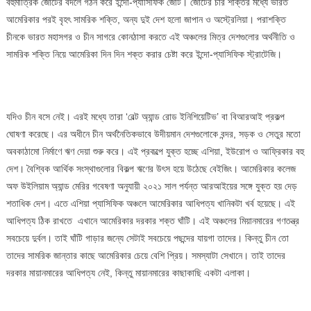
বহুমাত্রিক জোটের বদলে গঠন করে ইন্দো-প্যাসিফিক জোট। জোটের চার শক্তির মধ্যে ভারত
আমেরিকার পরই বৃহৎ সামরিক শক্তি, অন্য দুই দেশ হলো জাপান ও অস্ট্রেলিয়া। পরাশক্তি
চীনকে ভারত মহাসগর ও চীন সাগরে কোনঠাসা করতে এই অঞ্চলের মিত্র দেশগুলোর অর্থনীতি ও
সামরিক শক্তি নিয়ে আমেরিকা দিন দিন শক্ত করার চেষ্টা করে ইন্দো-প্যাসিফিক স্ট্রাটেজি।
যদিও চীন বসে নেই। এরই মধ্যে তারা ‘বেল্ট অ্যান্ড রোড ইনিশিয়েটিভ’ বা বিআরআই প্রকল্প
ঘোষণা করেছে। এর অধীনে চীন অর্থনৈতিকভাবে উদীয়মান দেশগুলোকে বন্দর, সড়ক ও সেতুর মতো
অবকাঠামো নির্মাণে ঋণ দেয়া শুরু করে। এই প্রকল্পে যুক্ত হচ্ছে এশিয়া, ইউরোপ ও আফ্রিকার বহু
দেশ। বৈশ্বিক আর্থিক সংস্থাগুলোর বিকল্প ঋণের উৎস হয়ে উঠেছে বেইজিং। আমেরিকার কলেজ
অফ উইলিয়াম অ্যান্ড মেরির গবেষণা অনুযায়ী ২০২১ সাল পর্যন্ত আরআইয়ের সঙ্গে যুক্ত হয় দেড়
শতাধিক দেশ। এতে এশিয়া প্যাসিফিক অঞ্চলে আমেরিকার আধিপত্য খানিকটা খর্ব হয়েছে। এই
আধিপত্য ঠিক রাখতে এখানে আমেরিকার দরকার শক্ত ঘাঁটি। এই অঞ্চলের মিয়ানমারের গণতন্ত্র
সবচেয়ে দুর্বল। তাই ঘাঁটি গাড়ার জন্যে সেটাই সবচেয়ে পছন্দের যায়গা তাদের। কিন্তু চীন তো
তাদের সামরিক জান্তার কাছে আমেরিকার চেয়ে বেশি প্রিয়। সমস্যাটা সেখানে। তাই তাদের
দরকার মায়ানমারের আধিপত্য নেই, কিন্তু মায়ানমারের কাছাকাছি একটা এলাকা।