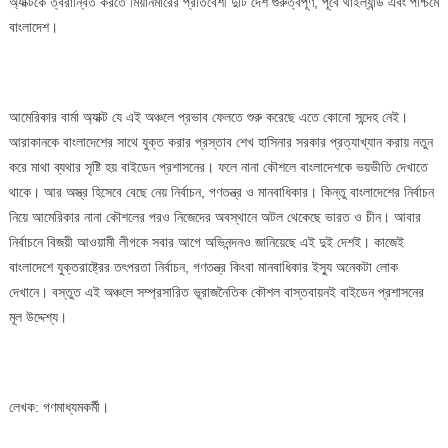
অ্যাক্টকে ত্বরান্বিত করতে মিয়ানমারের প্রতিবেশী দুটি দেশ গুরুত্বপূর্ণ, পূর্বে থাইল্যান্ড এবং পশ্চিমে
বাংলাদেশ।
আমেরিকার বার্মা অ্যাক্ট যে এই অঞ্চলে প্রভাব ফেলতে শুরু করেছে এতে কোনো সন্দেহ নেই।
আরাকানকে বাংলাদেশের সাথে যুক্ত করার প্রস্তাব শেখ হাসিনার সরকার প্রত্যাখ্যান করায় নতুন
করে মাথা ব্যথার সৃষ্টি হয় বাইডেন প্রশাসনের। ফলে নানা কৌশলে বাংলাদেশকে ভয়ভীতি দেখাতে
থাকে। আর অস্ত্র হিসেবে বেছে নেয় নির্বাচন, গণতন্ত্র ও মানবাধিকার। কিন্তু বাংলাদেশের নির্বাচন
নিয়ে আমেরিকার নানা কৌশলের পরও নিজেদের অবস্থানে অটল থেকেছে ভারত ও চীন। আবার
নির্বাচনে বিজয়ী আওয়ামী লীগকে সবার আগে অভিনন্দনও জানিয়েছে এই দুই দেশই। কাজেই
বাংলাদেশে যুক্তরাষ্ট্রের তৎপরতা নির্বাচন, গণতন্ত্র কিংবা মানবাধিকার ইস্যু অনেকটা লোক
দেখানে। বস্তুত এই অঞ্চলে সম্প্রসারিত ভূরাজনৈতিক কৌশল বাস্তবায়নই বাইডেন প্রশাসনের
মূল উদ্দেশ্য।
লেখক: গণমাধ্যমকর্মী।