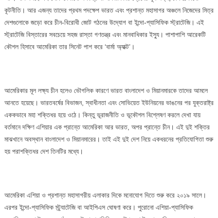
কূটনীতি। আর এজন্য তাদের প্রথম পদক্ষেপ ভারত এবং প্রশান্ত মহাসাগর অঞ্চলে নিজেদের মিত্র
দেশগুলোকে জড়ো করে চীন-বিরোধী জোট গঠনের উদ্যোগ বা ইন্দো-প্যাসিফিক স্ট্রাটেজি। এই
স্ট্রাটেজি বিস্তারের সবচেয়ে সহজ রাস্তা গণতন্ত্র এবং মানবাধিকার ইস্যু। পাশাপাশি আরেকটি
কৌশল হিসাবে আমেরিকা তার সিনেট পাশ করে ‘বার্মা অ্যাক্ট’।
আমেরিকার মূল লক্ষ্য চীন হলেও ভৌগলিক কারণে ভারত বাংলাদেশ ও মিয়ানমারকে তাদের আমলে
আনতে হয়েছে। ভারতবর্ষের বিভাজন, স্বাধীনতা এবং সোভিয়েত ইউনিয়নের ভাঙনের পর যুক্তরাষ্ট্র
এককভাবে মহা শক্তিধর হয়ে ওঠে। কিন্তু ভূরাজনীতি ও ভূকৌশল বিশ্লেষণ করলে দেখা যায়
বর্তমানে দক্ষিণ এশিয়ার এক প্রান্তে আমেরিকা আর ভারত, অপর প্রান্তে চীন। এই দুই শক্তির
মাঝখানে অবস্থান বাংলাদেশ ও মিয়ানমারের। তাই এই দুই দেশ নিয়ে একধরনের প্রতিযোগিতা শুরু
হয় পরাশক্তিধর দেশ তিনটির মধ্যে।
আমেরিকা এশিয়া ও প্রশান্ত মহাসাগরীয় এলাকার দিকে মনোযোগ দিতে শুরু করে ২০১৯ সালে।
এরপর ইন্দো-প্যাসিফিক স্ট্র্যাটেজি বা আইপিএস ঘোষণা করে। পুরোনো এশিয়া-প্যাসিফিক