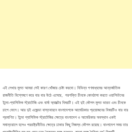
এই লেখায় মূলত আমরা সেই কারণ খোঁজার চেষ্টা করবো। বিভিন্ন গণমাধ্যমের আন্তর্জাতিক
রাজনীতি বিশ্লেষণে করে বার বার উঠে এসেছে, পরশক্তি চীনকে কোনঠাসা করতে ওয়াশিংটনের
ইন্দো-প্যাসিফিক স্ট্রাটেজি এবং বার্মা অ্যাক্টের বিষয়টি। এই দুই কৌশল মূলত ভারত এবং চীনকে
চাপে ফেলে। আর দুই এজেন্ডা বাস্তবায়নে বাংলাদেশকে আমেরিকার প্রয়োজনের বিষয়টিও বার বার
প্রমাণিত। ইন্দো প্যাসিফিক স্ট্রাটেজির ক্ষেত্রে বাংলাদেশ ও আমেরিকার অবস্থান একই
সমান্তরালে হলেও পররাষ্ট্রনীতির ক্ষেত্রে ঢাকার কিছু নিজস্ব কৌশল রয়েছে। বাংলাদেশ সময় তার