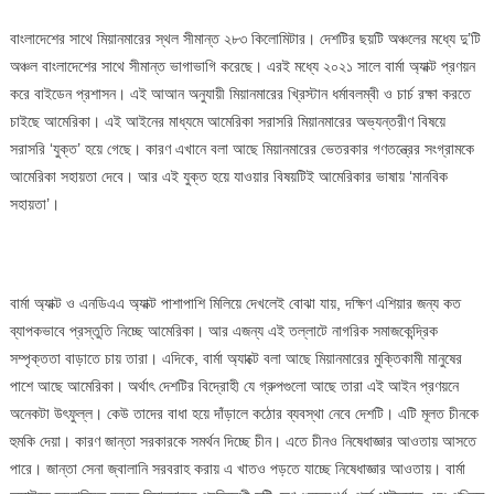
বাংলাদেশের সাথে মিয়ানমারের স্থল সীমান্ত ২৮৩ কিলোমিটার। দেশটির ছয়টি অঞ্চলের মধ্যে দু’টি
অঞ্চল বাংলাদেশের সাথে সীমান্ত ভাগাভাগি করেছে। এরই মধ্যে ২০২১ সালে বার্মা অ্যাক্ট প্রণয়ন
করে বাইডেন প্রশাসন। এই আআন অনুযায়ী মিয়ানমারের খ্রিস্টান ধর্মাবলম্বী ও চার্চ রক্ষা করতে
চাইছে আমেরিকা। এই আইনের মাধ্যমে আমেরিকা সরাসরি মিয়ানমারের অভ্যন্তরীণ বিষয়ে
সরাসরি ‘যুক্ত’ হয়ে গেছে। কারণ এখানে বলা আছে মিয়ানমারের ভেতরকার গণতন্ত্রের সংগ্রামকে
আমেরিকা সহায়তা দেবে। আর এই যুক্ত হয়ে যাওয়ার বিষয়টিই আমেরিকার ভাষায় ‘মানবিক
সহায়তা’।
বার্মা অ্যাক্ট ও এনডিএএ অ্যাক্ট পাশাপাশি মিলিয়ে দেখলেই বোঝা যায়, দক্ষিণ এশিয়ার জন্য কত
ব্যাপকভাবে প্রস্তুতি নিচ্ছে আমেরিকা। আর এজন্য এই তল্লাটে নাগরিক সমাজকেন্দ্রিক
সম্পৃক্ততা বাড়াতে চায় তারা। এদিকে, বার্মা অ্যাক্টে বলা আছে মিয়ানমারের মুক্তিকামী মানুষের
পাশে আছে আমেরিকা। অর্থাৎ দেশটির বিদ্রোহী যে গ্রুপগুলো আছে তারা এই আইন প্রণয়নে
অনেকটা উৎফুল্ল। কেউ তাদের বাধা হয়ে দাঁড়ালে কঠোর ব্যবস্থা নেবে দেশটি। এটি মূলত চীনকে
হুমকি দেয়া। কারণ জান্তা সরকারকে সমর্থন দিচ্ছে চীন। এতে চীনও নিষেধাজ্ঞার আওতায় আসতে
পারে। জান্তা সেনা জ্বালানি সরবরাহ করায় এ খাতও পড়তে যাচ্ছে নিষেধাজ্ঞার আওতায়। বার্মা