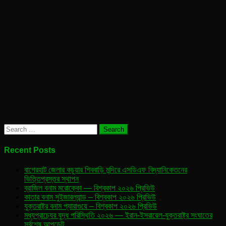
Search
for:
Recent Posts
বাগেরহাট জেলার কচুয়ার শিববাড়ি মন্দিরে এসডিএফ বিদ্যানিকেতনের
ভিত্তিপ্রস্তর স্থাপন
ব্রাজিল বনাম মরোক্কো — বিশ্বকাপ ২০২৬ প্রিভিউ
কাতার বনাম সুইজারল্যান্ড – বিশ্বকাপ ২০২৬ প্রিভিউ
যুক্তরাষ্ট্র বনাম প্যারাগুয়ে – বিশ্বকাপ ২০২৬ প্রিভিউ
মধ্যপ্রাচ্যের যুদ্ধ পরিস্থিতি ২০২৬ — ইরান-ইসরায়েল-যুক্তরাষ্ট্র সংঘাতের
সর্বশেষ আপডেট