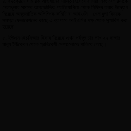
৪. ইউক্রেনে সামরিক অভিযানের শাস্তি হিসেবে রাশিয়া এবং বেলারুশকে
খেলাধুলার সমস্ত আন্তর্জাতিক প্রতিযোগিতা থেকে নিষিদ্ধ করার উদ্যোগ
নিয়েছে অন্তর্জাতিক অলিম্পিক কমিটি বা আইওসি। খেলাধুলা বিষয়ক
সমস্ত ফেডারেশনের কাছে এ ব্যাপারে আইওসির পক্ষ থেকে সুপারিশ করা
হয়েছে।
৫. ইউএনএইচসিআর হিসাব দিয়েছে এখন পর্যন্ত চার লাখ ২২ হাজার
মানুষ ইউক্রেন থেকে প্রতিবেশী দেশগুলোতে পালিয়ে গেছে।