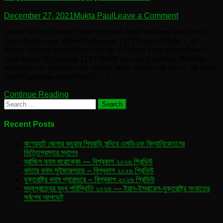
on
December 27, 2021
Mukta Paul
Leave a Comment
সিনেম্যাটিক
৫মিশালি বিডি ওয়েব ডেস্কঃ গ্লোবাল টেকনোলজি লিডার শাওমি আজ রবিবার দেশের
ফিচার
বাজারে উন্মোচন করেছে শক্তিশালী (Xiaomi 11T) ইলেভেন-টি সিরিজ। এই
নিয়ে
সিরিজের ফোনগুলো ব্যবহারকারীদের দেবে স্মুথ ও প্রিমিয়াম কনটেন্ট তৈরির অভিজ্ঞতা।
দেশের
শাওমি ইলেভেন-টি (Xiaomi 11T) সিরিজটি তার অত্যাধুনিক ফিচার, শীর্ষস্থানীয়
বাজারে
পারফরম্যান্স এবং সুপার ফাস্ট চার্জিং সুবিধাসহ বাজারে আলোড়ন সৃষ্টি করবে। এটি বিভিন্ন
শাওমি
কনটেন্ট ক্রিয়েটরদের পাশাপাশি দৈনন্দিন […]
ইলেভেন-
টি
Continue Reading
(Xiaomi
Search
11T)
for:
ফ্ল্যাগশিপ
সিরিজ
Recent Posts
বাগেরহাট জেলার কচুয়ার শিববাড়ি মন্দিরে এসডিএফ বিদ্যানিকেতনের
ভিত্তিপ্রস্তর স্থাপন
ব্রাজিল বনাম মরোক্কো — বিশ্বকাপ ২০২৬ প্রিভিউ
কাতার বনাম সুইজারল্যান্ড – বিশ্বকাপ ২০২৬ প্রিভিউ
যুক্তরাষ্ট্র বনাম প্যারাগুয়ে – বিশ্বকাপ ২০২৬ প্রিভিউ
মধ্যপ্রাচ্যের যুদ্ধ পরিস্থিতি ২০২৬ — ইরান-ইসরায়েল-যুক্তরাষ্ট্র সংঘাতের
সর্বশেষ আপডেট