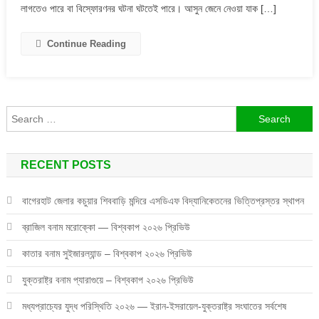
লাগতেও পারে বা বিস্ফোরণনর ঘটনা ঘটতেই পারে। আসুন জেনে নেওয়া যাক […]
বিস্ফোরন
হবার
মূল
Continue Reading
কারন!
Search
for:
RECENT POSTS
বাগেরহাট জেলার কচুয়ার শিববাড়ি মন্দিরে এসডিএফ বিদ্যানিকেতনের ভিত্তিপ্রস্তর স্থাপন
ব্রাজিল বনাম মরোক্কো — বিশ্বকাপ ২০২৬ প্রিভিউ
কাতার বনাম সুইজারল্যান্ড – বিশ্বকাপ ২০২৬ প্রিভিউ
যুক্তরাষ্ট্র বনাম প্যারাগুয়ে – বিশ্বকাপ ২০২৬ প্রিভিউ
মধ্যপ্রাচ্যের যুদ্ধ পরিস্থিতি ২০২৬ — ইরান-ইসরায়েল-যুক্তরাষ্ট্র সংঘাতের সর্বশেষ