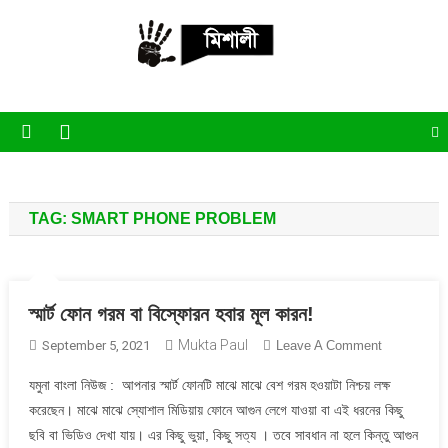
Skip
to
content
পাঁচ মিশালী
অনলাইন নিউজ পোর্টাল
TAG:
SMART PHONE PROBLEM
স্মার্ট ফোন গরম বা বিস্ফোরন হবার মূল কারন!
Mukta Paul
On
September 5, 2021
Leave A Comment
স্মার্ট
যমুনা বাংলা নিউজ : আপনার স্মার্ট ফোনটি মাঝে মাঝে বেশ গরম হওয়াটা নিশ্চয় লক্ষ
ফোন
করেছেন। মাঝে মাঝে স্যোশাল মিডিয়ায় ফোনে আগুন লেগে যাওয়া বা এই ধরনের কিছু
গরম
ছবি বা ভিডিও দেখা যায়। এর কিছু ভুয়া, কিছু সত্য । তবে সাবধান না হলে কিন্তু আগুন
বা