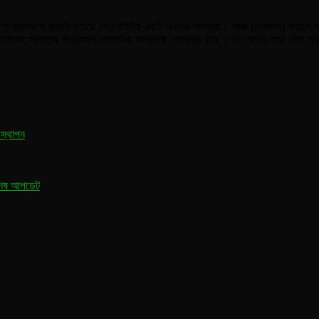
লা হামদককে গৃহবন্দী করেছে সেনাবাহিনীর একটি অংশের সদস্যরা। আজ (সোমবার) সকালে প্রধা
 উপদেষ্টাসহ সরকারের কয়েকজন বেসামরিক সদস্যকে গ্রেপ্তার করে । গত মাসের ব্যর্থ সেনা অভ
 স্থাপন
্বশেষ আপডেট