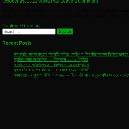
on
October 25, 2021
Mukta Paul
Leave a Comment
সুদানে
আলজাজিরা দেশটির আল হাদাথ টেলিভিশনের বরাত দিয়ে জানিয়েছে যে, প্রধানমন্ত্রী আবদাল্
সেনা
সেনাবাহিনীর একটি অংশ। এর আগে সুদানের সেনাবাহিনী মন্ত্রী, প্রধানমন্ত্রীর গণমাধ্যম
অভ্যুত্থানের
শঙ্কা,
Continue Reading
প্রধানমন্ত্রী
Search
গৃহবন্দী
for:
Recent Posts
বাগেরহাট জেলার কচুয়ার শিববাড়ি মন্দিরে এসডিএফ বিদ্যানিকেতনের ভিত্তিপ্রস্তর
ব্রাজিল বনাম মরোক্কো — বিশ্বকাপ ২০২৬ প্রিভিউ
কাতার বনাম সুইজারল্যান্ড – বিশ্বকাপ ২০২৬ প্রিভিউ
যুক্তরাষ্ট্র বনাম প্যারাগুয়ে – বিশ্বকাপ ২০২৬ প্রিভিউ
মধ্যপ্রাচ্যের যুদ্ধ পরিস্থিতি ২০২৬ — ইরান-ইসরায়েল-যুক্তরাষ্ট্র সংঘাতের সর