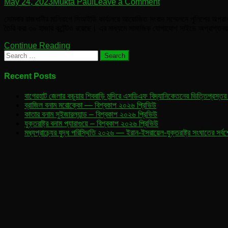
on
May 24, 2023
Mukta Paul
Leave a Comment
২০
সোমবার রাজধানীর মালিবাগে সিআইডি কার্যালয়ে আয়োজিত সংবাদ সম্মেলনে পুলিশের অপর
হাজার
তৈরি করা ৩০ হাজার কন্টেন্টও রয়েছে। এর মাধ্যমে সামাজিক যোগাযোগ সাইডে অপ্রাপ্ত
তরুণীর
নগ্ন
Continue Reading
ভিডিও
Search
–
for:
পমপম
চক্রের
Recent Posts
কব্জায়!
বাগেরহাট জেলার কচুয়ার শিববাড়ি মন্দিরে এসডিএফ বিদ্যানিকেতনের ভিত্তিপ্রস্তর
ব্রাজিল বনাম মরোক্কো — বিশ্বকাপ ২০২৬ প্রিভিউ
কাতার বনাম সুইজারল্যান্ড – বিশ্বকাপ ২০২৬ প্রিভিউ
যুক্তরাষ্ট্র বনাম প্যারাগুয়ে – বিশ্বকাপ ২০২৬ প্রিভিউ
মধ্যপ্রাচ্যের যুদ্ধ পরিস্থিতি ২০২৬ — ইরান-ইসরায়েল-যুক্তরাষ্ট্র সংঘাতের সর