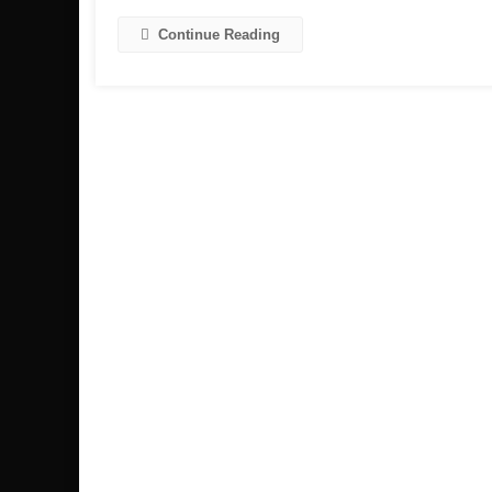
ড
দ
Continue Reading
জ
ন
স
ই