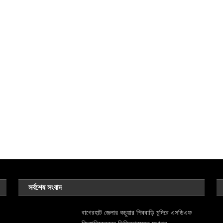
সর্বশেষ সংবাদ
বাগেরহাট জেলার কচুয়ার শিববাড়ি মন্দিরে এসডিএফ