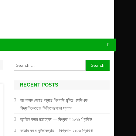
Search
for:
RECENT POSTS
বাগেরহাট জেলার কচুয়ার শিববাড়ি মন্দিরে এসডিএফ
বিদ্যানিকেতনের ভিত্তিপ্রস্তর স্থাপন
ব্রাজিল বনাম মরোক্কো — বিশ্বকাপ ২০২৬ প্রিভিউ
কাতার বনাম সুইজারল্যান্ড – বিশ্বকাপ ২০২৬ প্রিভিউ