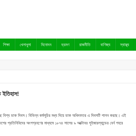
শিক্ষা
খেলাধুলা
বিনোদন
ভ্রমণ
রাজনীতি
বাণিজ্য
স্বাস্থ্য
ত ইতিহাস!
On
আজ
 বিশ্ব ডাক দিবস। বিভিন্ন কর্মসূচির মধ্য দিয়ে ডাক অধিদফতর এ দিবসটি পালন করছে। এই
েশের প্রতিনিধিদের অংশগ্রহণের মাধ্যমে ১৮৭৪ সালের ৯ অক্টোবর সুইজারল্যান্ডের বের্ন শহরে
ক্টোবর,
িশ্ব