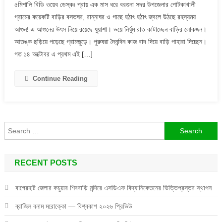
৫মিশালি বিডি ওয়েব ডেস্কঃ প্রায় এক মাস ধরে বরগুনা সদর উপজেলার পোটকাখালী
হঠাৎ
গ্রামের কয়েকটি বাড়ির বসতঘর, রান্নাঘর ও গাছে হঠাৎ হঠাৎ জ্বলে উঠছে রহস্যময়
জ্বলে
আগুন! এ আগুনের উৎস নিয়ে রয়েছে ধুয়াশা। ভয়ে নির্ঘুম রাত কাটাচ্ছেন বাড়ির লোকজন।
উঠছে
আতঙ্ক ছড়িয়ে পড়েছে গ্রামজুড়ে। পুরুষরা দৈনন্দিন কাজ বাদ দিয়ে বাড়ি পাহারা দিচ্ছেন।
রহস্যময়
আগুন!
গত ১৪ অক্টোবর এ প্রথম এই […]
Continue Reading
Search
for:
RECENT POSTS
বাগেরহাট জেলার কচুয়ার শিববাড়ি মন্দিরে এসডিএফ বিদ্যানিকেতনের ভিত্তিপ্রস্তর স্থাপন
ব্রাজিল বনাম মরোক্কো — বিশ্বকাপ ২০২৬ প্রিভিউ