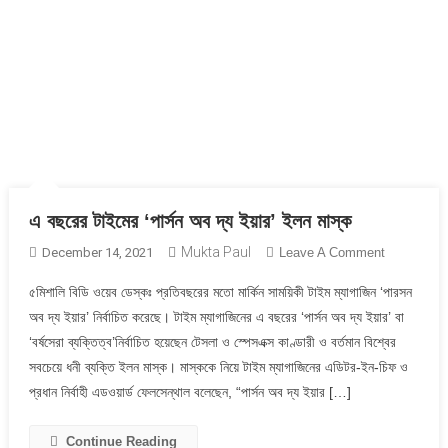
এ বছরের টাইমের ‘পার্সন অব দ্য ইয়ার’ ইলন মাস্ক
Mukta Paul
On
December 14, 2021
Leave A Comment
এ
৫মিশালি বিডি ওয়েব ডেস্কঃ প্রতিবছরের মতো মার্কিন সাময়িকী টাইম ম্যাগাজিন ‘পারসন
বছরের
অব দ্য ইয়ার’ নির্বাচিত করেছে। টাইম ম্যাগাজিনের এ বছরের ‘পার্সন অব দ্য ইয়ার’ বা
টাইমের
‘বর্ষসেরা ব্যক্তিত্ব’নির্বাচিত হয়েছেন টেসলা ও স্পেসএক্স কাণ্ডারী ও বর্তমান বিশ্বের
‘পার্সন
সবচেয়ে ধনী ব্যক্তি ইলন মাস্ক। মাস্ককে নিয়ে টাইম ম্যাগাজিনের এডিটর-ইন-চিফ ও
অব
দ্য
প্রধান নির্বাহী এডওয়ার্ড ফেলসেন্থাল বলেছেন, “পার্সন অব দ্য ইয়ার […]
ইয়ার’
ইলন
Continue Reading