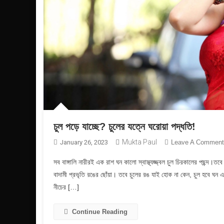
চুল পড়ে যাচ্ছে? চুলের যত্নে ঘরোয়া পদ্ধতি!
Mukta Paul
January 26, 2023
Leave A Comment
সব বাঙ্গালি নারীরই এক রাশ ঘন কালো স্বাস্থ্যজ্জ্বল চুল চিরকালের পছন্দ।তব
বাদামী প্রভৃতি রঙের ছোঁয়া। তবে চুলের রঙ যাই হোক না কেন, চুল হবে ঘন এবং 
নীচের […]
Continue Reading