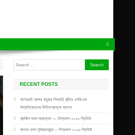
Search
for:
RECENT POSTS
বাগেরহাট জেলার কচুয়ার শিববাড়ি মন্দিরে এসডিএফ
বিদ্যানিকেতনের ভিত্তিপ্রস্তর স্থাপন
ব্রাজিল বনাম মরোক্কো — বিশ্বকাপ ২০২৬ প্রিভিউ
কাতার বনাম সুইজারল্যান্ড – বিশ্বকাপ ২০২৬ প্রিভিউ