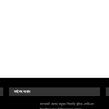
সর্বশেষ সংবাদ
বাগেরহাট জেলার কচুয়ার শিববাড়ি মন্দিরে এসডিএফ