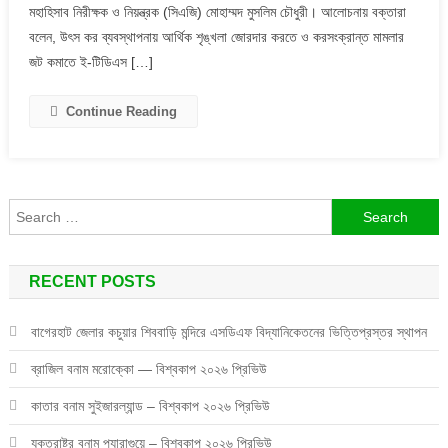
মহাহিসাব নিরীক্ষক ও নিয়ন্ত্রক (সিএজি) মোহাম্মদ মুসলিম চৌধুরী। আলোচনায় বক্তারা
ব্যবস্থাপনা
এখন
বলেন, উৎস কর ব্যবস্থাপনায় আর্থিক শৃঙ্খলা জোরদার করতে ও করসংক্রান্ত মামলার
স্বয়ংক্রিয়
জট কমাতে ই-টিডিএস […]
সিস্টেম
Continue Reading
Search
for:
RECENT POSTS
বাগেরহাট জেলার কচুয়ার শিববাড়ি মন্দিরে এসডিএফ বিদ্যানিকেতনের ভিত্তিপ্রস্তর স্থাপন
ব্রাজিল বনাম মরোক্কো — বিশ্বকাপ ২০২৬ প্রিভিউ
কাতার বনাম সুইজারল্যান্ড – বিশ্বকাপ ২০২৬ প্রিভিউ
যুক্তরাষ্ট্র বনাম প্যারাগুয়ে – বিশ্বকাপ ২০২৬ প্রিভিউ