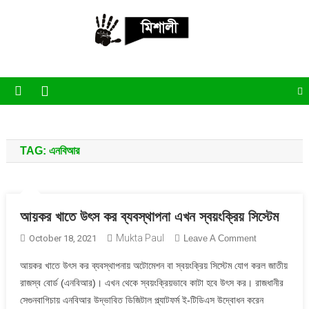
Skip
to
content
পাঁচ মিশালী
অনলাইন নিউজ পোর্টাল
TAG:
এনবিআর
আয়কর খাতে উৎস কর ব্যবস্থাপনা এখন স্বয়ংক্রিয় সিস্টেম
Mukta Paul
On
October 18, 2021
Leave A Comment
আয়কর
আয়কর খাতে উৎস কর ব্যবস্থাপনায় অটোমেশন বা স্বয়ংক্রিয় সিস্টেম যোগ করল জাতীয়
খাতে
রাজস্ব বোর্ড (এনবিআর)। এখন থেকে স্বয়ংক্রিয়ভাবে কাটা হবে উৎস কর। রাজধানীর
উৎস
সেগুনবাগিচায় এনবিআর উদ্ভাবিত ডিজিটাল প্ল্যাটফর্ম ই-টিডিএস উদ্বোধন করেন
কর