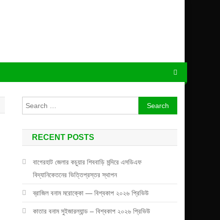
Search
for:
RECENT POSTS
বাগেরহাট জেলার কচুয়ার শিববাড়ি মন্দিরে এসডিএফ
বিদ্যানিকেতনের ভিত্তিপ্রস্তর স্থাপন
ব্রাজিল বনাম মরোক্কো — বিশ্বকাপ ২০২৬ প্রিভিউ
কাতার বনাম সুইজারল্যান্ড – বিশ্বকাপ ২০২৬ প্রিভিউ