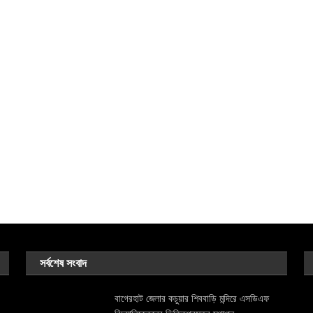
সর্বশেষ সংবাদ
বাগেরহাট জেলার কচুয়ার শিববাড়ি মন্দিরে এসডিএফ