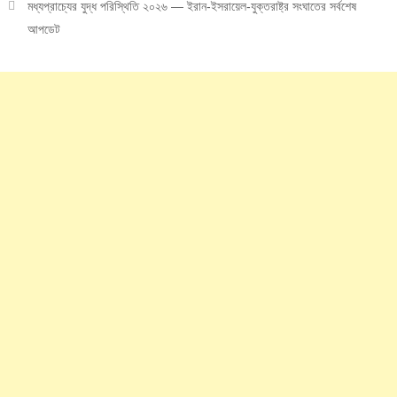
মধ্যপ্রাচ্যের যুদ্ধ পরিস্থিতি ২০২৬ — ইরান-ইসরায়েল-যুক্তরাষ্ট্র সংঘাতের সর্বশেষ
আপডেট