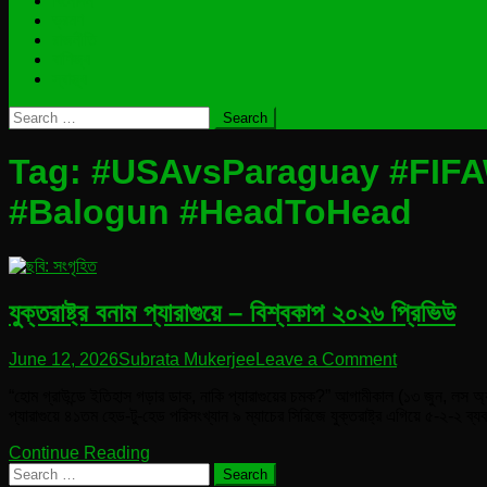
বিনোদন
ভ্রমণ
রাজনীতি
বাণিজ্য
স্বাস্থ্য
Search
for:
Tag:
#USAvsParaguay #FIFA
#Balogun #HeadToHead
যুক্তরাষ্ট্র বনাম প্যারাগুয়ে – বিশ্বকাপ ২০২৬ প্রিভিউ
on
June 12, 2026
Subrata Mukerjee
Leave a Comment
যুক্তরাষ্ট্র
“হোম গ্রাউন্ডে ইতিহাস গড়ার ডাক, নাকি প্যারাগুয়ের চমক?” আগামীকাল (১৩ জুন, লস অ্যাঞ
বনাম
প্যারাগুয়ে ৪১তম হেড-টু-হেড পরিসংখ্যান ৯ ম্যাচের সিরিজে যুক্তরাষ্ট্র এগিয়ে ৫-২-২ 
প্যারাগুয়ে
–
Continue Reading
বিশ্বকাপ
Search
২০২৬