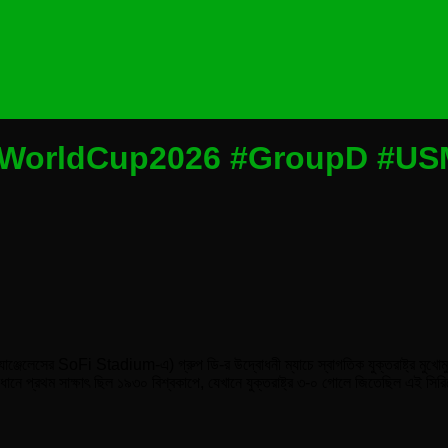
WorldCup2026 #GroupD #USM
্জেলেসের SoFi Stadium-এ) গ্রুপ ডি-র উদ্বোধনী ম্যাচে স্বাগতিক যুক্তরাষ্ট্র মুখোমুখি হচ
ব্যবধানে প্রথম সাক্ষাৎ ছিল ১৯৩০ বিশ্বকাপে, যেখানে যুক্তরাষ্ট্র ৩-০ গোলে জিতেছিল এই সি