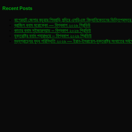
for:
প্রিভিউ
Recent Posts
বাগেরহাট জেলার কচুয়ার শিববাড়ি মন্দিরে এসডিএফ বিদ্যানিকেতনের ভিত্তিপ্রস্তর
ব্রাজিল বনাম মরোক্কো — বিশ্বকাপ ২০২৬ প্রিভিউ
কাতার বনাম সুইজারল্যান্ড – বিশ্বকাপ ২০২৬ প্রিভিউ
যুক্তরাষ্ট্র বনাম প্যারাগুয়ে – বিশ্বকাপ ২০২৬ প্রিভিউ
মধ্যপ্রাচ্যের যুদ্ধ পরিস্থিতি ২০২৬ — ইরান-ইসরায়েল-যুক্তরাষ্ট্র সংঘাতের সর