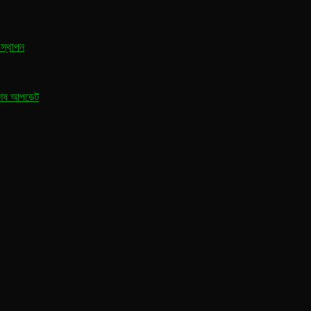
 স্থাপন
্বশেষ আপডেট