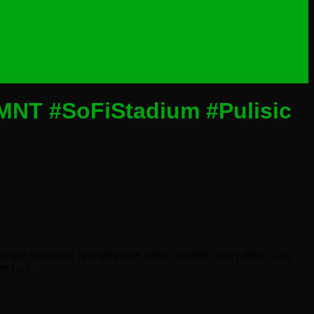
NT #SoFiStadium #Pulisic
্ছে প্যারাগুয়ের। ফিফা র‍্যাঙ্কিং দল র‌্যাঙ্কিং যুক্তরাষ্ট্র ১৬তম (এপ্রিল ২০২৬)
রিজে […]