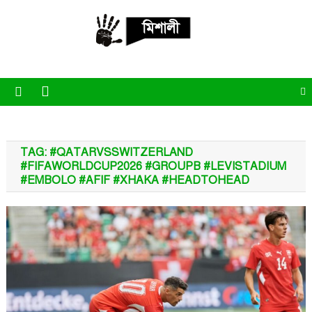
Skip
to
content
পাঁচ মিশালী
অনলাইন নিউজ পোর্টাল
TAG:
#QATARVSSWITZERLAND
#FIFAWORLDCUP2026 #GROUPB #LEVISTADIUM
#EMBOLO #AFIF #XHAKA #HEADTOHEAD