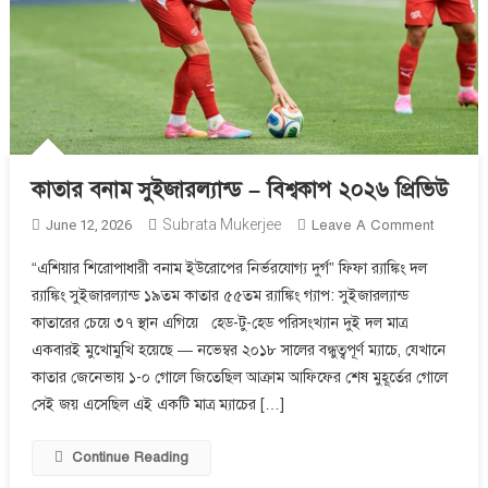
কাতার বনাম সুইজারল্যান্ড – বিশ্বকাপ ২০২৬ প্রিভিউ
On
Subrata Mukerjee
June 12, 2026
Leave A Comment
কাতার
“এশিয়ার শিরোপাধারী বনাম ইউরোপের নির্ভরযোগ্য দুর্গ” ফিফা র‌্যাঙ্কিং দল
বনাম
র‌্যাঙ্কিং সুইজারল্যান্ড ১৯তম কাতার ৫৫তম র‌্যাঙ্কিং গ্যাপ: সুইজারল্যান্ড
সুইজারল্যান
কাতারের চেয়ে ৩৭ স্থান এগিয়ে হেড-টু-হেড পরিসংখ্যান দুই দল মাত্র
–
বিশ্বকাপ
একবারই মুখোমুখি হয়েছে — নভেম্বর ২০১৮ সালের বন্ধুত্বপূর্ণ ম্যাচে, যেখানে
২০২৬
কাতার জেনেভায় ১-০ গোলে জিতেছিল আক্রাম আফিফের শেষ মুহূর্তের গোলে
প্রিভিউ
সেই জয় এসেছিল এই একটি মাত্র ম্যাচের […]
Continue Reading